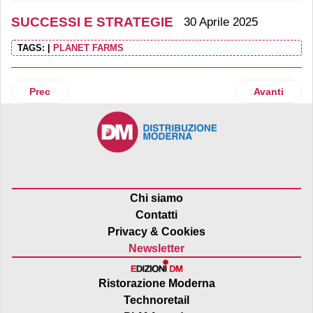
SUCCESSI E STRATEGIE
30 Aprile 2025
TAGS:
|
PLANET FARMS
Articolo precedente: Mutti, +13% di fatturato e una nuova fil
Articolo suc
Prec
Avanti
Chi siamo
Contatti
Privacy & Cookies
Newsletter
Ristorazione Moderna
Technoretail