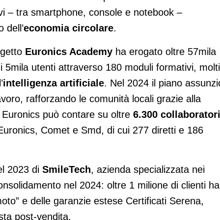
tivi – tra smartphone, console e notebook –
 dell’
economia circolare
.
rogetto
Euronics Academy
ha erogato oltre 57mila
 5mila utenti attraverso 180 moduli formativi, molti
’
intelligenza artificiale
. Nel 2024 il piano assunzi
avoro, rafforzando le comunità locali grazie alla
, Euronics può contare su oltre
6.300 collaborator
Euronics, Comet e Smd, di cui 277 diretti e 186
el 2023 di
SmileTech
, azienda specializzata nei
 consolidamento nel 2024: oltre 1 milione di clienti ha
moto” e delle garanzie estese Certificati Serena,
sta post-vendita.