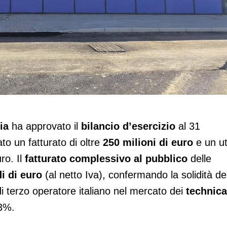
di nel 2024
ia
ha approvato il
bilancio d’esercizio
al 31
to un fatturato di oltre
250 milioni di euro
e un ut
ro. Il
fatturato complessivo al pubblico
delle
di di euro
(al netto Iva), confermando la solidità de
i terzo operatore italiano nel mercato dei
technica
23%.