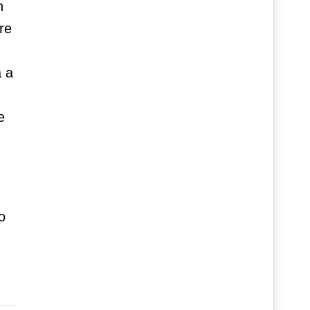
n
re
a a
e
o