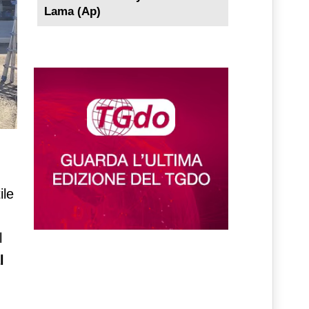
Lama (Ap)
ile
l
l