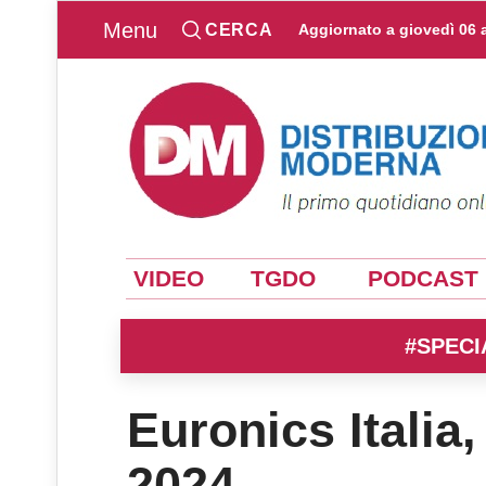
Menu
CERCA
Aggiornato a
giovedì 06 
VIDEO
TGDO
PODCAST
#SPECI
Euronics Italia, 
2024