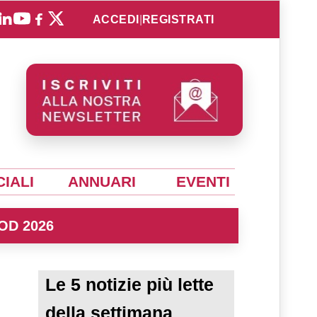
ACCEDI
|
REGISTRATI
IALI
ANNUARI
EVENTI
OD 2026
Le 5 notizie più lette
della settimana