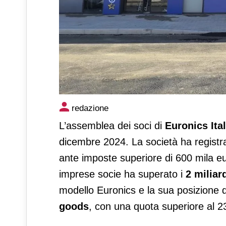
Euronics Italia, risultati soli
redazione
L’assemblea dei soci di
Euronics Ital
dicembre 2024. La società ha registra
ante imposte superiore di 600 mila eu
imprese socie ha superato i
2 miliar
modello Euronics e la sua posizione d
goods
, con una quota superiore al 