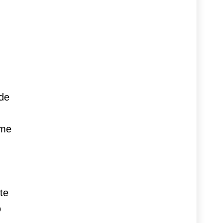
rde
ime
te
o