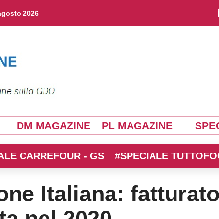
agosto 2026
DM MAGAZINE
PL MAGAZINE
SPEC
ALE CARREFOUR - GS
#SPECIALE TUTTOFO
ione Italiana: fatturat
ta nel 2020