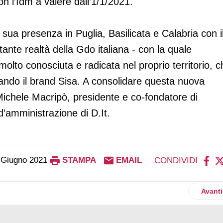
n l’Idm a valere dall’1/1/2021.
a sua presenza in Puglia, Basilicata e Calabria con i
ante realtà della Gdo italiana - con la quale
 molto conosciuta e radicata nel proprio territorio, 
pando il brand Sisa. A consolidare questa nuova
Michele Macripò, presidente e co-fondatore di
 d’amministrazione di D.It.
 Giugno 2021
STAMPA
EMAIL
CONDIVIDI
020 ricavi per 760 milioni di euro
Artico
Avanti