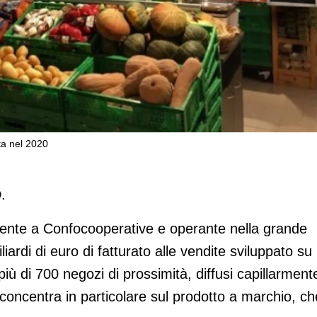
ita nel 2020
 fatturato e mdd in crescita nel 2020
.
erente a Confocooperative e operante nella grande
liardi di euro di fatturato alle vendite sviluppato su
più di 700 negozi di prossimità, diffusi capillarment
i concentra in particolare sul prodotto a marchio, ch