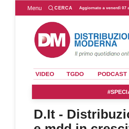
Menu
CERCA
Aggiornato a
venerdì 07 
VIDEO
TGDO
PODCAST
#SPECI
D.It - Distribuz
e mdd in cresci