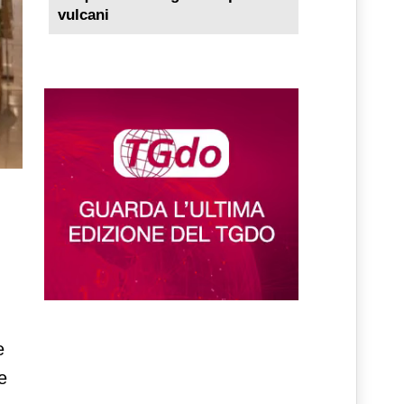
vulcani
e
e