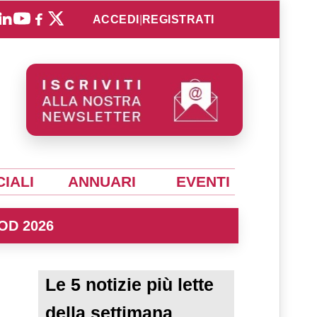
ACCEDI
|
REGISTRATI
IALI
ANNUARI
EVENTI
OD 2026
o
Le 5 notizie più lette
della settimana