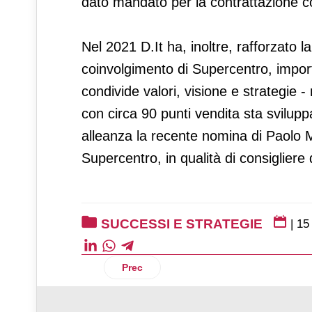
dato mandato per la contrattazione co
Nel 2021 D.It ha, inoltre, rafforzato l
coinvolgimento di Supercentro, import
condivide valori, visione e strategie -
con circa 90 punti vendita sta svilup
alleanza la recente nomina di Paolo 
Supercentro, in qualità di consigliere
SUCCESSI E STRATEGIE
|
15
Articolo precedente: Coop Liguria, nel 2
Prec