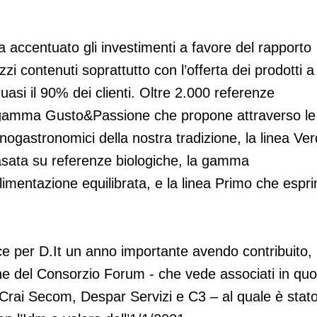
a accentuato gli investimenti a favore del rapporto
i contenuti soprattutto con l’offerta dei prodotti a
asi il 90% dei clienti. Oltre 2.000 referenze
di gamma Gusto&Passione che propone attraverso le
i enogastronomici della nostra tradizione, la linea Ve
asata su referenze biologiche, la gamma
alimentazione equilibrata, e la linea Primo che espr
sce per D.It un anno importante avendo contribuito,
ne del Consorzio Forum - che vede associati in quo
i Crai Secom, Despar Servizi e C3 – al quale è stat