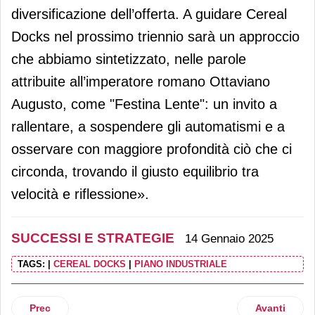
diversificazione dell’offerta. A guidare Cereal
Docks nel prossimo triennio sarà un approccio
che abbiamo sintetizzato, nelle parole
attribuite all’imperatore romano Ottaviano
Augusto, come "Festina Lente": un invito a
rallentare, a sospendere gli automatismi e a
osservare con maggiore profondità ciò che ci
circonda, trovando il giusto equilibrio tra
velocità e riflessione».
SUCCESSI E STRATEGIE
14 Gennaio 2025
TAGS:
|
CEREAL DOCKS
|
PIANO INDUSTRIALE
Articolo precedente: Sammontana, focus sul mercato americ
Articolo suc
Prec
Avanti