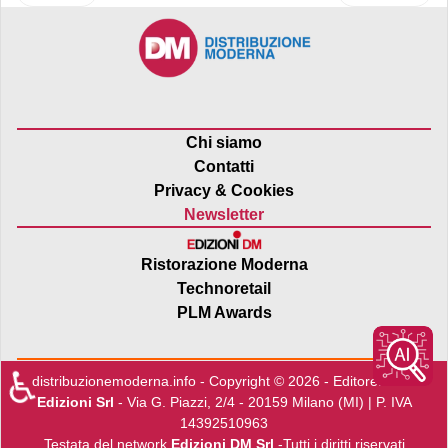
Chi siamo
Contatti
Privacy & Cookies
Newsletter
Ristorazione Moderna
Technoretail
PLM Awards
♿
distribuzionemoderna.info - Copyright © 2026 - Editore:
Edra
Edizioni Srl
- Via G. Piazzi, 2/4 - 20159 Milano (MI) | P. IVA
14392510963
Testata del network
Edizioni DM Srl
-Tutti i diritti riservati