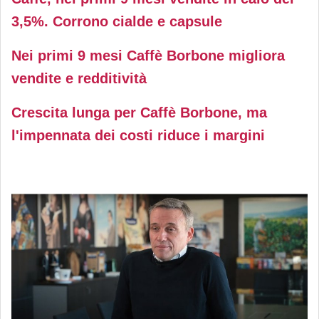
3,5%. Corrono cialde e capsule
Nei primi 9 mesi Caffè Borbone migliora
vendite e redditività
Crescita lunga per Caffè Borbone, ma
l'impennata dei costi riduce i margini