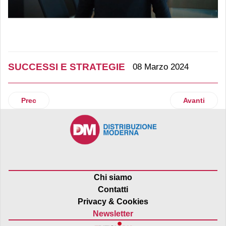
SUCCESSI E STRATEGIE
08 Marzo 2024
Articolo precedente: Eurospin si espande a Malta
Articolo suc
Prec
Avanti
Chi siamo
Contatti
Privacy & Cookies
Newsletter