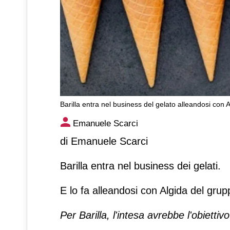
Barilla entra nel business del gelato alleandosi con 
Barilla entra nel business de
Emanuele Scarci
di Emanuele Scarci
Barilla entra nel business dei gelati.
E lo fa alleandosi con Algida del grupp
Per Barilla, l'intesa avrebbe l'obiettiv