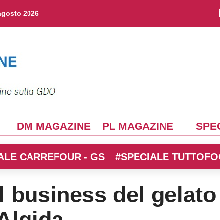
agosto 2026
DM MAGAZINE
PL MAGAZINE
SPEC
ALE CARREFOUR - GS
#SPECIALE TUTTOFO
el business del gelato
Algida