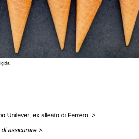
Algida
l gelato alleandosi con Algida
o Unilever, ex alleato di Ferrero. >.
o di assicurare >.