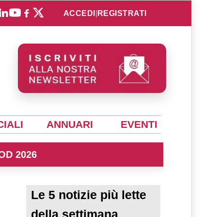
ACCEDI
|
REGISTRATI
IALI
ANNUARI
EVENTI
OD 2026
Le 5 notizie più lette
della settimana