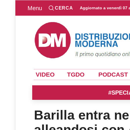
Menu
CERCA
Aggiornato a
venerdì 07 
VIDEO
TGDO
PODCAST
#SPECI
Barilla entra n
alleandosi con 