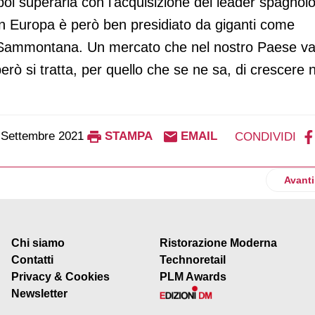
poi superarla con l'acquisizione del leader spagnol
o in Europa è però ben presidiato da giganti come
na Sammontana. Un mercato che nel nostro Paese va
 però si tratta, per quello che se ne sa, di crescere 
 Settembre 2021
STAMPA
EMAIL
CONDIVIDI
sh consegna la spesa a casa in mezz’ora
Artico
Avanti
Chi siamo
Ristorazione Moderna
Contatti
Technoretail
Privacy & Cookies
PLM Awards
Newsletter