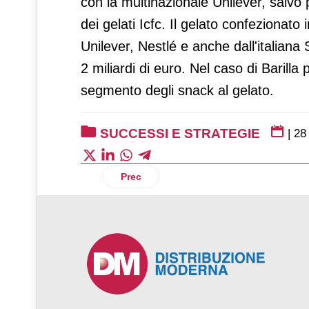
con la multinazionale Unilever, salvo 
dei gelati Icfc. Il gelato confezionat
Unilever, Nestlé e anche dall'italia
2 miliardi di euro. Nel caso di Barilla
segmento degli snack al gelato.
SUCCESSI E STRATEGIE
|
28
Articolo precedente: A Bologna Pam Fla
Prec