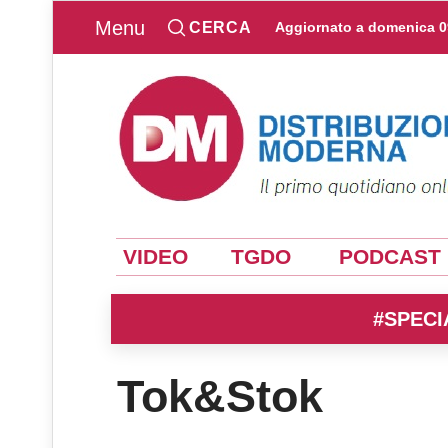
Menu
CERCA
Aggiornato a
domenica 0
VIDEO
TGDO
PODCAST
#SPECI
Tok&Stok