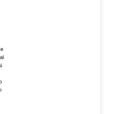
me
al
i
o
n