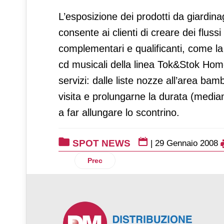
L’esposizione dei prodotti da giardinag
consente ai clienti di creare dei fluss
complementari e qualificanti, come la 
cd musicali della linea Tok&Stok Ho
servizi: dalle liste nozze all’area bam
visita e prolungarne la durata (mediam
a far allungare lo scontrino.
SPOT NEWS
|
29 Gennaio 2008
Articolo precedente: Nicola Cesare Bald
Prec