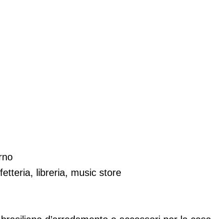
rno
etteria, libreria, music store