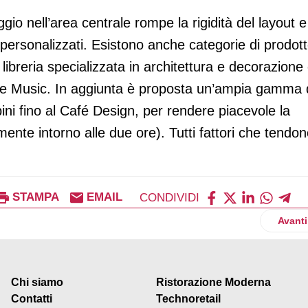
gio nell’area centrale rompe la rigidità del layout e
i personalizzati. Esistono anche categorie di prodot
libreria specializzata in architettura e decorazione 
me Music. In aggiunta è proposta un’ampia gamma 
bini fino al Café Design, per rendere piacevole la
ente intorno alle due ore). Tutti fattori che tendo
STAMPA
EMAIL
CONDIVIDI
righi
Artico
Avanti
Chi siamo
Ristorazione Moderna
Contatti
Technoretail