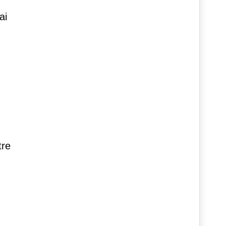
ai
tre