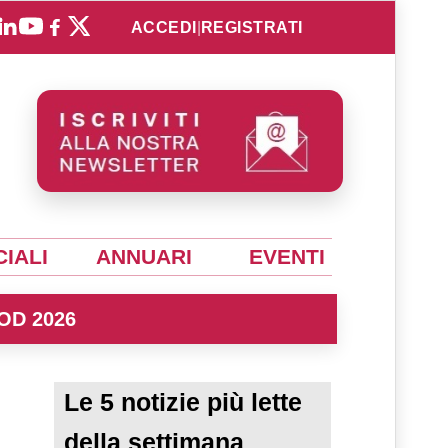
ACCEDI
|
REGISTRATI
IALI
ANNUARI
EVENTI
OD 2026
Le 5 notizie più lette
della settimana