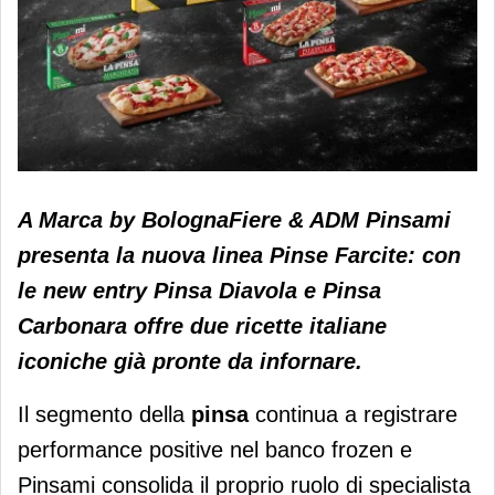
Pinsami amplia l’offerta della nuova
A Marca by BolognaFiere & ADM Pinsami
linea pinse farcite: in arrivo diavola e
presenta la nuova linea Pinse Farcite: con
carbonara
le new entry Pinsa Diavola e Pinsa
Carbonara offre due ricette italiane
iconiche già pronte da infornare.
Il segmento della
pinsa
continua a registrare
performance positive nel banco frozen e
Pinsami consolida il proprio ruolo di specialista