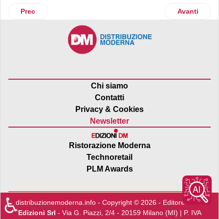
Articolo precedente: Il Food Podcast multibrand che raccont
Articolo suc
Prec
Avanti
Chi siamo
Contatti
Privacy & Cookies
Newsletter
Ristorazione Moderna
Technoretail
PLM Awards
♿
distribuzionemoderna.info - Copyright © 2026 - Editore:
Edra
Edizioni Srl
- Via G. Piazzi, 2/4 - 20159 Milano (MI) | P. IVA