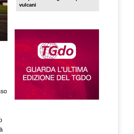
vulcani
sso
o
à