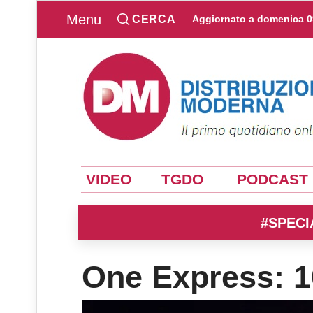
Menu
CERCA
Aggiornato a
domenica 0
VIDEO
TGDO
PODCAST
#SPECI
One Express: 1