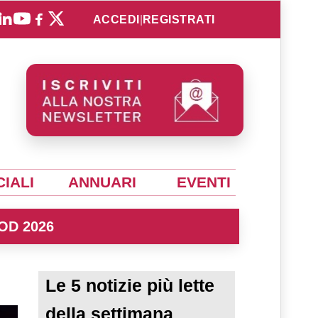
ACCEDI
|
REGISTRATI
IALI
ANNUARI
EVENTI
OD 2026
Le 5 notizie più lette
della settimana