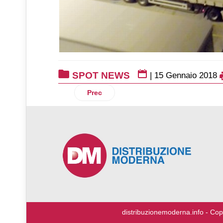
SPOT NEWS
|
15 Gennaio 2018
Articolo precedente: Green Logistics Ex
Prec
♿
distribuzionemoderna.info - Cop