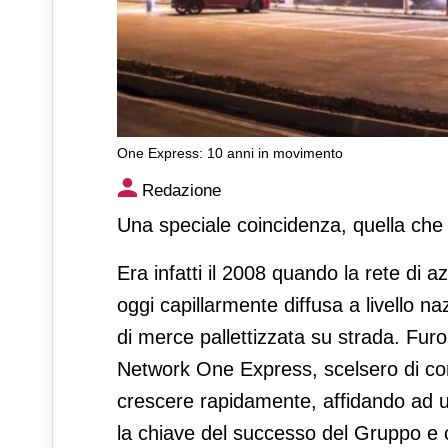
One Express: 10 anni in movimento
One Express: 10 anni in mo
Redazione
Una speciale coincidenza, quella che 
Era infatti il 2008 quando la rete di a
oggi capillarmente diffusa a livello n
di merce pallettizzata su strada. Fur
Network One Express, scelsero di con
crescere rapidamente, affidando ad u
la chiave del successo del Gruppo e 