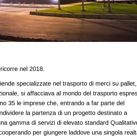
vimento
ricorre nel 2018.
ziende specializzate nel trasporto di merci su pallet,
azionale, si affacciava al mondo del trasporto espre
ono 35 le imprese che, entrando a far parte del
dividere la partenza di un progetto destinato a
na gamma di servizi di elevato standard Qualitativ
cooperando per giungere laddove una singola realt