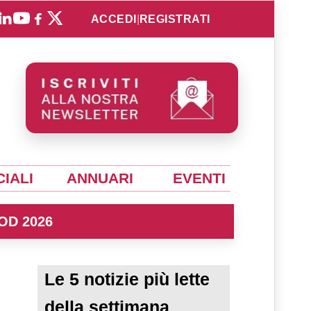
ACCEDI
|
REGISTRATI
IALI
ANNUARI
EVENTI
OD 2026
Le 5 notizie più lette
della settimana