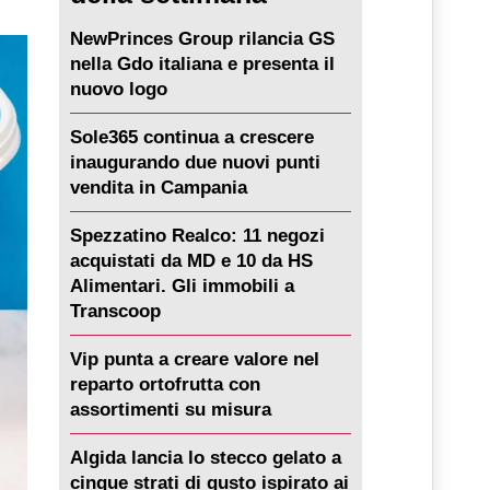
NewPrinces Group rilancia GS
nella Gdo italiana e presenta il
nuovo logo
Sole365 continua a crescere
inaugurando due nuovi punti
vendita in Campania
Spezzatino Realco: 11 negozi
acquistati da MD e 10 da HS
Alimentari. Gli immobili a
Transcoop
Vip punta a creare valore nel
reparto ortofrutta con
assortimenti su misura
Algida lancia lo stecco gelato a
cinque strati di gusto ispirato ai