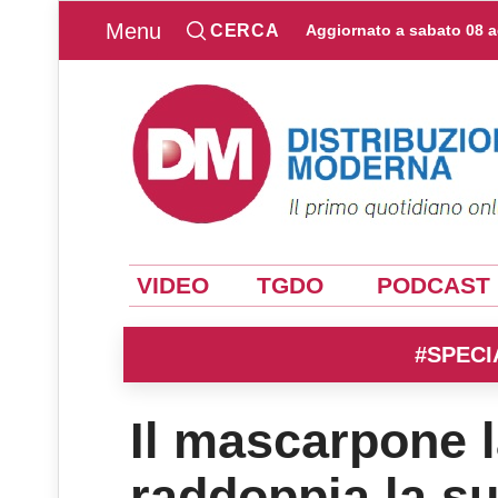
Menu
CERCA
Aggiornato a
sabato 08 
VIDEO
TGDO
PODCAST
#SPECI
Il mascarpone la
raddoppia la s