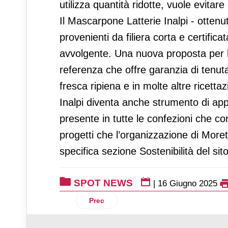
utilizza quantità ridotte, vuole evitare
Il Mascarpone Latterie Inalpi - ottenu
provenienti da filiera corta e certific
avvolgente. Una nuova proposta per l
referenza che offre garanzia di tenut
fresca ripiena e in molte altre ricetta
Inalpi diventa anche strumento di a
presente in tutte le confezioni che con
progetti che l’organizzazione di Morett
specifica sezione Sostenibilità del sit
SPOT NEWS
|
16 Giugno 2025
Articolo precedente: Comexposium: il deb
Prec