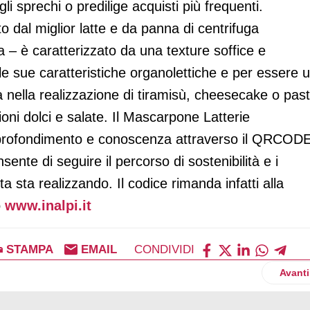
 gli sprechi o predilige acquisti più frequenti.
to dal miglior latte e da panna di centrifuga
ata – è caratterizzato da una texture soffice e
e sue caratteristiche organolettiche e per essere 
a nella realizzazione di tiramisù, cheesecake o pas
zioni dolci e salate. Il Mascarpone Latterie
pprofondimento e conoscenza attraverso il QRCOD
sente di seguire il percorso di sostenibilità e i
a sta realizzando. Il codice rimanda infatti alla
o
www.inalpi.it
STAMPA
EMAIL
CONDIVIDI
utto dell'evento retail di Parigi arriva in un momento cruciale
Artico
Avanti