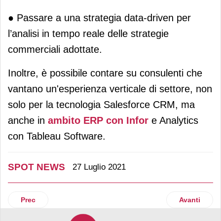
● Passare a una strategia data-driven per
l’analisi in tempo reale delle strategie
commerciali adottate.
Inoltre, è possibile contare su consulenti che
vantano un'esperienza verticale di settore, non
solo per la tecnologia Salesforce CRM, ma
anche in
ambito ERP con Infor
e Analytics
con Tableau Software.
SPOT NEWS
27 Luglio 2021
Articolo precedente: Sambuca Bosco: il miglior liquore al m
Articolo suc
Prec
Avanti