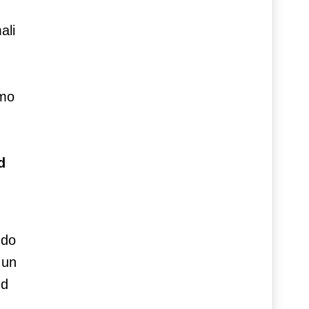
ali
amo
d
ndo
 un
nd