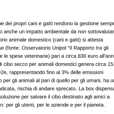
ne dei propri cani e gatti rendono la gestione semp
ando anche un impatto ambientale da non sottovaluta
io animale domestico (cani e gatti) si attesta
(fonte: Osservatorio Unipol “Il Rapporto tra gli
use le spese veterinarie) pari a circa 830 euro all’ann
i cibo secco per animali domestici genera circa 15
CO2e, rappresentando fino al 3% delle emissioni
o per gli animali al pari di quello per gli umani, ha 
ndicata, rischia di andare sprecato. La box dispens
uzione per salvare il cibo destinato agli amici a
: per gli utenti, per le aziende e per il pianeta.