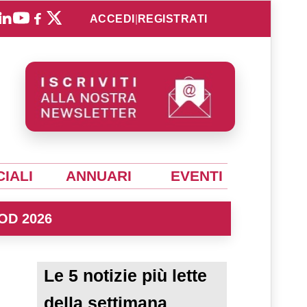
ACCEDI
|
REGISTRATI
IALI
ANNUARI
EVENTI
OD 2026
Le 5 notizie più lette
della settimana