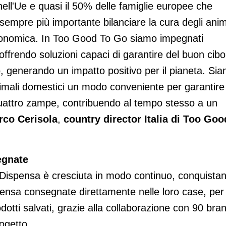
 nell'Ue e quasi il 50% delle famiglie europee che
empre più importante bilanciare la cura degli anim
à economica. In Too Good To Go siamo impegnati
offrendo soluzioni capaci di garantire del buon cibo
, generando un impatto positivo per il pianeta. Si
i animali domestici un modo conveniente per garantire
 quattro zampe, contribuendo al tempo stesso a un
rco Cerisola
,
country director Italia di Too Goo
egnate
 Dispensa è cresciuta in modo continuo, conquista
pensa consegnate direttamente nelle loro case, per
odotti salvati, grazie alla collaborazione con 90 bra
ogetto.