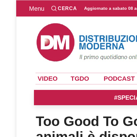
Menu
CERCA
Aggiornato a
sabato 08 
VIDEO
TGDO
PODCAST
#SPECI
Too Good To Go,
animali è dispo