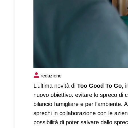
Too Good To Go, anche il cib
redazione
Dispensa
L’ultima novità di
Too
Good To Go
, 
nuovo obiettivo: evitare lo spreco di 
bilancio famigliare e per l’ambiente. Al
sprechi in collaborazione con le aziend
possibilità di poter salvare dallo spre