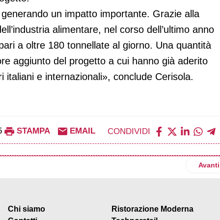
a generando un impatto importante. Grazie alla
ll’industria alimentare, nel corso dell’ultimo anno
 pari a oltre 180 tonnellate al giorno. Una quantità
ore aggiunto del progetto a cui hanno già aderito
i italiani e internazionali», conclude Cerisola.
5
STAMPA
EMAIL
CONDIVIDI
ioni per soluzioni agricole green nel lattiero-caseario
Artico
Avanti
Chi siamo
Ristorazione Moderna