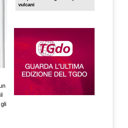
vulcani
 un
il
gli