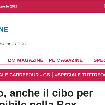
agosto 2026
DM MAGAZINE
PL MAGAZINE
SPEC
ALE CARREFOUR - GS
#SPECIALE TUTTOFO
 anche il cibo per
nibile nella Box