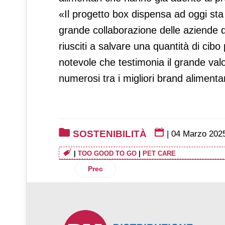
«Il progetto box dispensa ad oggi st
grande collaborazione delle aziende de
riusciti a salvare una quantità di cibo
notevole che testimonia il grande val
numerosi tra i migliori brand alimentar
SOSTENIBILITÀ
|
04 Marzo 202
|
TOO GOOD TO GO
|
PET CARE
Articolo precedente: Mars investe 27 mil
Prec