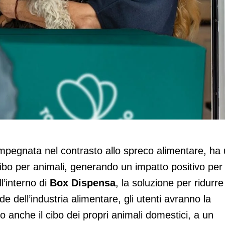
o per animali è disponibile nella Box
impegnata nel contrasto allo spreco alimentare, ha
cibo per animali, generando un impatto positivo per 
l’interno di
Box Dispensa
, la soluzione per ridurre 
e dell’industria alimentare, gli utenti avranno la
co anche il cibo dei propri animali domestici, a un