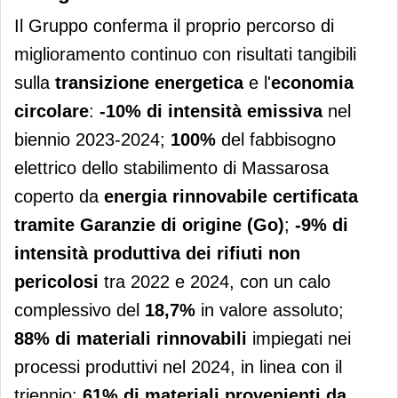
Il Gruppo conferma il proprio percorso di
miglioramento continuo con risultati tangibili
sulla
transizione energetica
e l'
economia
circolare
:
-10%
di intensità emissiva
nel
biennio 2023-2024;
100%
del fabbisogno
elettrico dello stabilimento di Massarosa
coperto da
energia rinnovabile certificata
tramite Garanzie di origine (Go)
;
-9%
di
intensità produttiva dei
rifiuti non
pericolosi
tra 2022 e 2024, con un calo
complessivo del
18,7%
in valore assoluto;
88%
di
materiali rinnovabili
impiegati nei
processi produttivi nel 2024, in linea con il
triennio;
61%
di materiali provenienti da