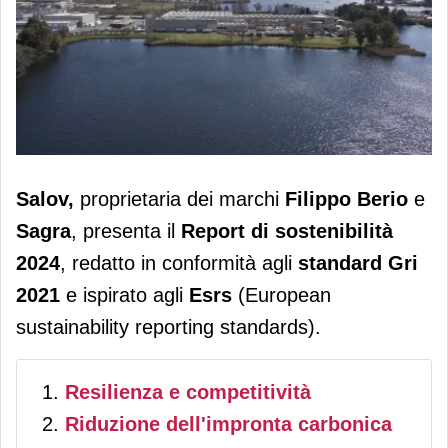
Salov pubblica il report di
Salov,
proprietaria dei marchi
Filippo Berio
e
sostenibilità: risultati positivi su
Sagra
, presenta il
Report di sostenibilità
ambiente, persone e comunità
2024
, redatto in conformità agli
standard Gri
2021
e ispirato agli
Esrs
(European
sustainability reporting standards).
Resilienza e competitività
Riduzione dell'impronta carbonica