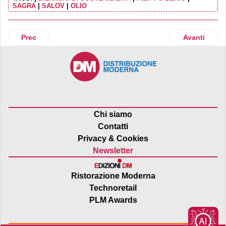
SAGRA
|
SALOV
|
OLIO
Articolo precedente: Pan Piuma rinnova il suo impegno per
Articolo suc
Prec
Avanti
Chi siamo
Contatti
Privacy & Cookies
Newsletter
Ristorazione Moderna
Technoretail
PLM Awards