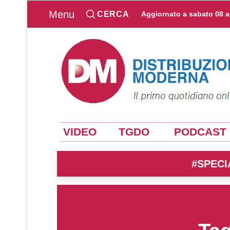
Menu
CERCA
Aggiornato a
sabato 08 
VIDEO
TGDO
PODCAST
#SPECI