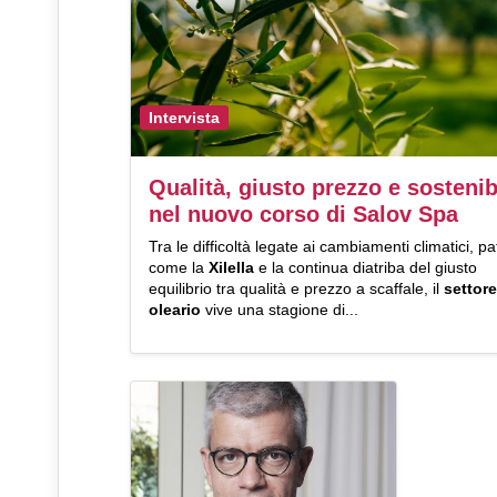
Intervista
Qualità, giusto prezzo e sostenib
nel nuovo corso di Salov Spa
Tra le difficoltà legate ai cambiamenti climatici, p
come la
Xilella
e la continua diatriba del giusto
equilibrio tra qualità e prezzo a scaffale, il
settore
oleario
vive una stagione di...