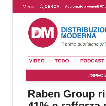
Menu
CERCA
Aggiornato a
venerdì 07 
VIDEO
TGDO
PODCAST
#SPECI
Raben Group ri
41% e rafforza