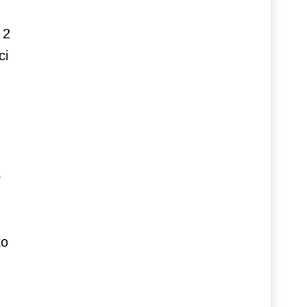
 2
ci
o
to