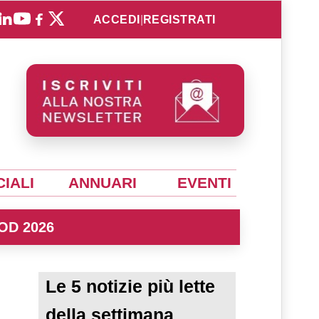
ACCEDI
|
REGISTRATI
IALI
ANNUARI
EVENTI
OD 2026
l
Le 5 notizie più lette
della settimana