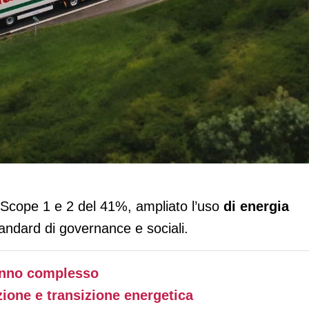
ioni del 41% e rafforza governance e
i Scope 1 e 2 del 41%, ampliato l’uso
di energia
standard di governance e sociali.
 anno complesso
ione e transizione energetica