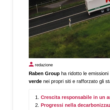
Raben Group riduce le emiss
redazione
sostenibilità
Raben Group
ha ridotto le emission
verde
nei propri siti e rafforzato gli 
Crescita responsabile in un
Progressi nella decarbonizzaz