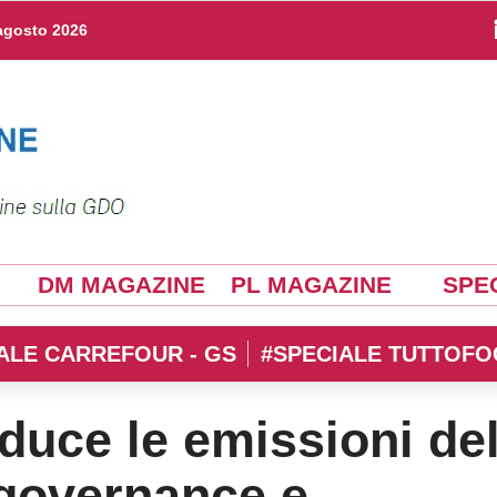
agosto 2026
DM MAGAZINE
PL MAGAZINE
SPEC
ALE CARREFOUR - GS
#SPECIALE TUTTOFO
duce le emissioni de
 governance e