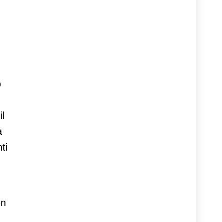
o
il
a
ti
en