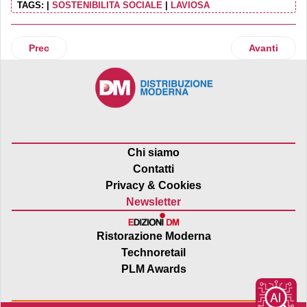
TAGS:
|
SOSTENIBILITA SOCIALE
|
LAVIOSA
Articolo precedente: O-I Glass e Menabrea insieme per l’all
Articolo suc
Prec
Avanti
Chi siamo
Contatti
Privacy & Cookies
Newsletter
Ristorazione Moderna
Technoretail
PLM Awards