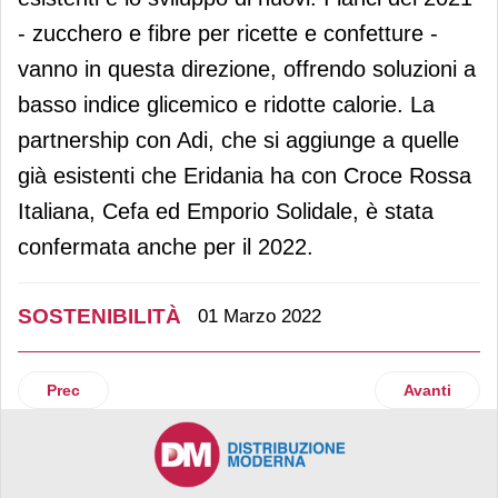
- zucchero e fibre per ricette e confetture -
vanno in questa direzione, offrendo soluzioni a
basso indice glicemico e ridotte calorie. La
partnership con Adi, che si aggiunge a quelle
già esistenti che Eridania ha con Croce Rossa
Italiana, Cefa ed Emporio Solidale, è stata
confermata anche per il 2022.
SOSTENIBILITÀ
01 Marzo 2022
Articolo precedente: Carrefour Italia conferma il proprio i
Articolo suc
Prec
Avanti