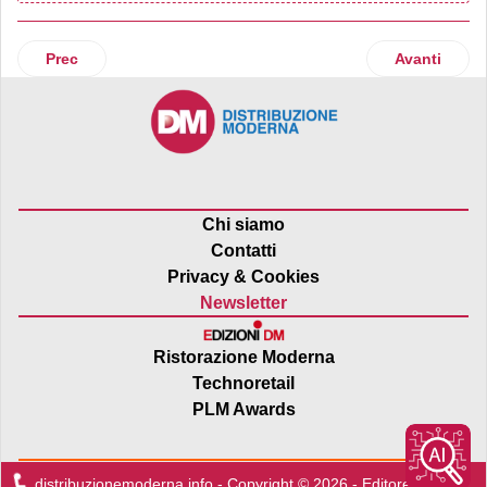
Articolo precedente: Todis spinge sulla sostenibilità della
Articolo succ
Prec
Avanti
Chi siamo
Contatti
Privacy & Cookies
Newsletter
Ristorazione Moderna
Technoretail
PLM Awards
distribuzionemoderna.info - Copyright © 2026 - Editore:
Edra