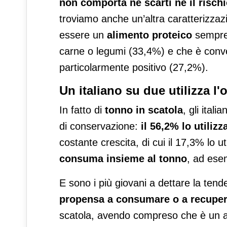
non comporta né scarti né il risch
troviamo anche un’altra caratterizzazio
essere un
alimento proteico
sempre 
carne o legumi (33,4%) e che è conv
particolarmente positivo (27,2%).
Un italiano su due utilizza l
In fatto di
tonno in scatola
, gli ital
di conservazione:
il 56,2% lo utiliz
costante crescita, di cui il 17,3% lo u
consuma insieme al tonno
, ad esem
E sono i più giovani a dettare la tend
propensa a consumare o a recupera
scatola, avendo compreso che è un a