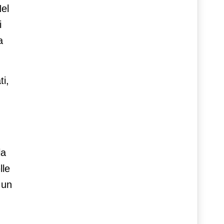
Nel
i
a
ti,
la
lle
 un