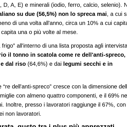
D, A, E) e minerali (iodio, ferro, calcio, selenio). 
taliano su due (56,5%) non lo spreca mai
, a cui s
o di una volta all’anno, circa un 10% a cui capit
 capita una o più volte al mese.
rigo” all'interno di una lista proposta agli intervista
io il tonno in scatola come re dell'anti-spreco,
 e dal riso
(64,6%) e dai
legumi secchi e in
“re dell'anti-spreco” cresce con la dimensione del
amiglie con almeno quattro componenti, e il 69% ne
i. Inoltre, presso i lavoratori raggiunge il 67%, con
i non lavoratori.
urata, gusto tra i plus più apprezzati