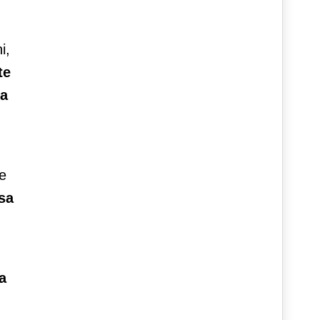
i,
te
ta
 e
sa
a