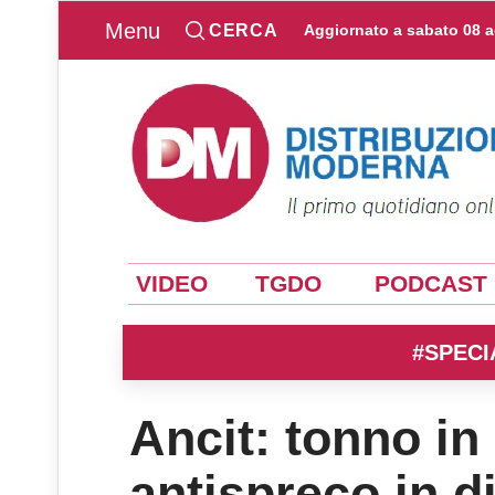
Menu
CERCA
Aggiornato a
sabato 08 
VIDEO
TGDO
PODCAST
#SPECI
Ancit: tonno in
antispreco in di