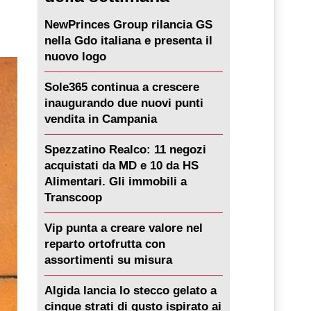
NewPrinces Group rilancia GS
nella Gdo italiana e presenta il
nuovo logo
Sole365 continua a crescere
inaugurando due nuovi punti
vendita in Campania
Spezzatino Realco: 11 negozi
acquistati da MD e 10 da HS
Alimentari. Gli immobili a
Transcoop
Vip punta a creare valore nel
reparto ortofrutta con
assortimenti su misura
Algida lancia lo stecco gelato a
cinque strati di gusto ispirato ai