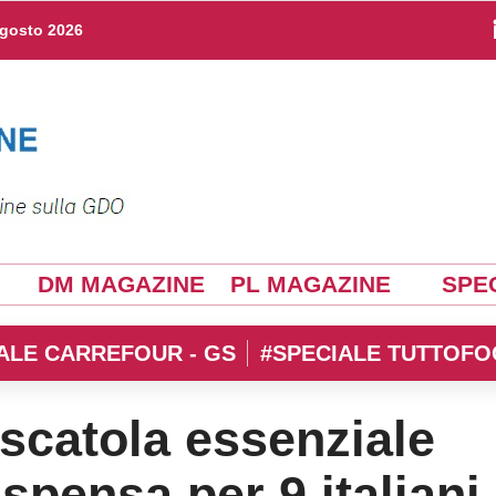
agosto 2026
DM MAGAZINE
PL MAGAZINE
SPEC
ALE CARREFOUR - GS
#SPECIALE TUTTOFO
 scatola essenziale
spensa per 9 italiani