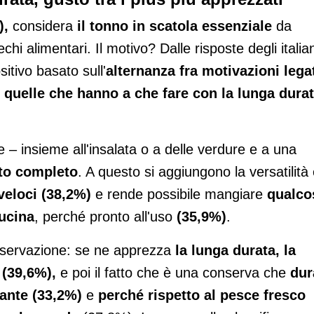
),
considera
il tonno in scatola essenziale
da
chi alimentari. Il motivo? Dalle risposte degli italian
itivo basato sull'
alternanza fra motivazioni lega
e quelle che hanno a che fare con la lunga dura
– insieme all'insalata o a delle verdure e a una
to completo
. A questo si aggiungono la versatilità
 veloci (38,2%)
e rende possibile mangiare
qualco
cucina
, perché pronto all'uso
(35,9%)
.
nservazione: se ne apprezza
la lunga durata, la
(39,6%),
e poi il fatto che è una conserva che
dur
ante (33,2%)
e
perché rispetto al pesce fresco