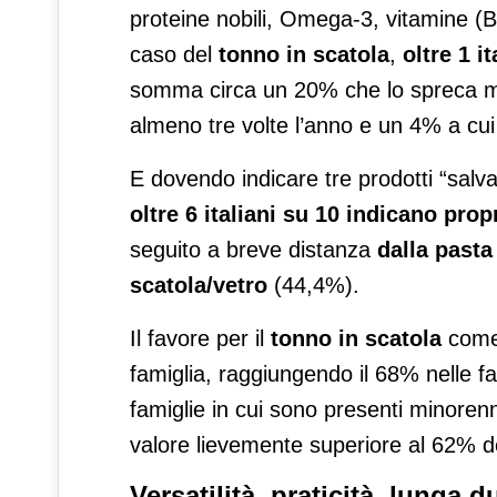
proteine nobili, Omega-3, vitamine (B, 
caso del
tonno in scatola
,
oltre 1 i
somma circa un 20% che lo spreca men
almeno tre volte l’anno e un 4% a cui
E dovendo indicare tre prodotti “salva f
oltre 6 italiani su 10 indicano
propr
seguito a breve distanza
dalla pasta
scatola/vetro
(44,4%).
Il favore per il
tonno in scatola
come 
famiglia, raggiungendo il 68% nelle f
famiglie in cui sono presenti minorenn
valore lievemente superiore al 62% de
Versatilità, praticità, lunga d