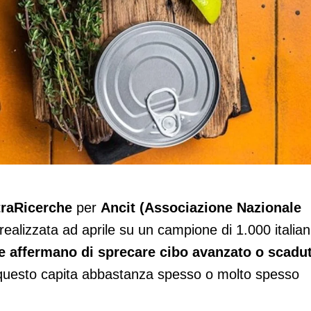
ziale antispreco in dispensa per 9 itali
traRicerche
per
Ancit (Associazione Nazionale
realizzata ad aprile su un campione di 1.000 italian
tre affermano di sprecare cibo avanzato o scadu
 questo capita abbastanza spesso o molto spesso