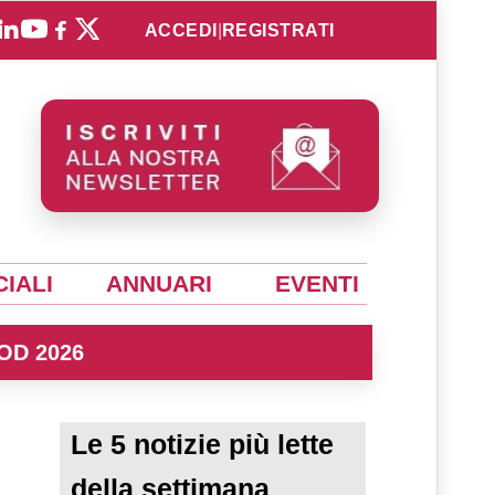
ACCEDI
|
REGISTRATI
IALI
ANNUARI
EVENTI
OD 2026
Le 5 notizie più lette
della settimana