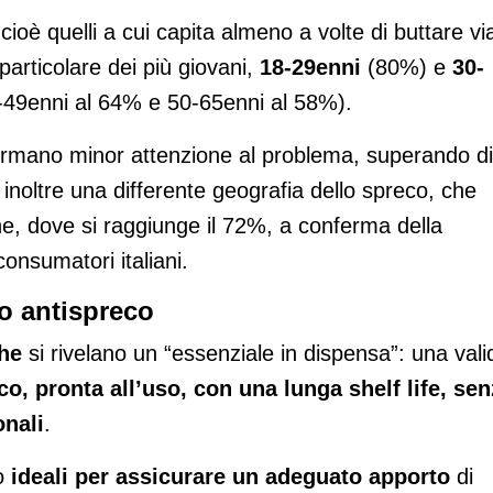
cioè quelli a cui capita almeno a volte di buttare vi
particolare dei più giovani,
18-29enni
(80%) e
30-
0-49enni al 64% e 50-65enni al 58%).
fermano minor attenzione al problema, superando di
inoltre una differente geografia dello spreco, che
e, dove si raggiunge il 72%, a conferma della
onsumatori italiani.
o antispreco
che
si rivelano un “essenziale in dispensa”:
una vali
o, pronta all’uso, con una lunga shelf life, se
onali
.
no
ideali per assicurare un adeguato apporto
di