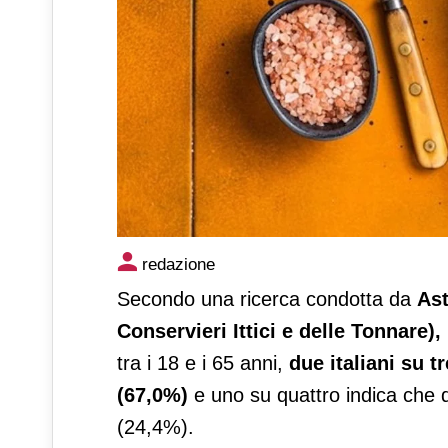
Ancit: tonno in scatola essen
redazione
su 10
Secondo una ricerca condotta da
As
Conservieri Ittici e delle Tonnare),
tra i 18 e i 65 anni,
due italiani su 
(67,0%)
e uno su quattro indica che
(24,4%).