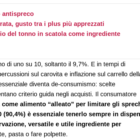
o antispreco
urata, gusto tra i plus più apprezzati
olio del tonno in scatola come ingrediente
 di uno su 10, soltanto il 9,7%. E in tempi di
percussioni sul carovita e inflazione sul carrello dell
essenziale diventa de-consumismo: scelte
entano criterio guida negli acquisti. Il consumatore
a come alimento “alleato” per limitare gli sprec
0 (90,4%) è essenziale tenerlo sempre in dispe
vazione, versatile e utile ingrediente per
e, pasta o fare polpette.