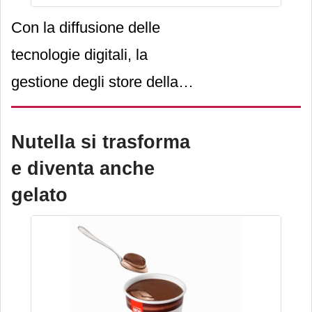
Con la diffusione delle
tecnologie digitali, la
gestione degli store della
Gdo sta vivendo una fase di
radicale cambiamento. In
Nutella si trasforma
che modo Epta sta
e diventa anche
affrontando questi
gelato
mutamente e quli sono le
novità proposte sul
mercato?