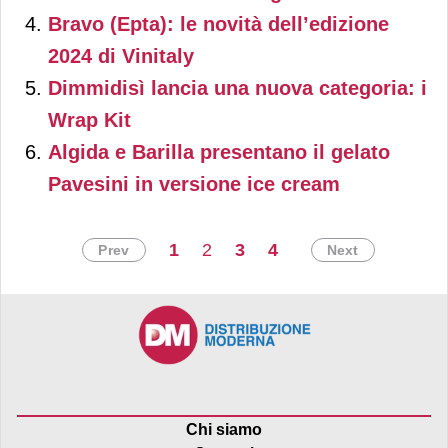
targata Nutella e
Bravo (Epta): le novità dell’edizione
2024 di Vinitaly
assaggiare la cremosa
Dimmidisì lancia una nuova categoria: i
novità.
Wrap Kit
Algida e Barilla presentano il gelato
Pavesini in versione ice cream
1
2
3
4
Prev
Next
Chi siamo