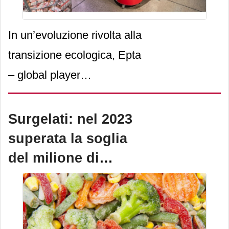
In un’evoluzione rivolta alla
transizione ecologica, Epta
– global player
indipendente specializzato
nella refrigerazione
Surgelati: nel 2023
commerciale – si propone
superata la soglia
in qualità di “green
del milione di
transition enabler”,
tonnellate
potenziando ulteriormente
la sua gamma di sistemi