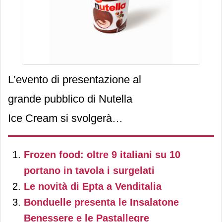
L’evento di presentazione al
grande pubblico di Nutella
Ice Cream si svolgerà
sabato 15 e domenica 16
Frozen food: oltre 9 italiani su 10
giugno in Piazza Municipio
portano in tavola i surgelati
a Napoli, dove sarà
Le novità di Epta a Venditalia
possibile vivere
Bonduelle presenta le Insalatone
un’esperienza immersiva
Benessere e le Pastallegre