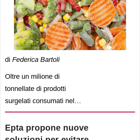
completi per la
refrigerazione, per definire i
nuovi standard di efficienza
del mercato.
di
Federica Bartoli
Oltre un milione di
tonnellate di prodotti
surgelati consumati nel
2023 (1.16.358), con una
lieve crescita a volume
Epta propone nuove
rispetto al 2022 (+0,14%) e
soluzioni per evitare