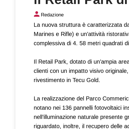
Eurocommercial Properties in
Redazione
(FI)
La nuova struttura è caratterizzata d
Marines e Rifle) e un’attività ristorat
complessiva di 4. 58 metri quadrati di
Il Retail Park, dotato di un’ampia are
clienti con un impatto visivo originale
rivestimento in Tecu Gold.
La realizzazione del Parco Commericia
notano nei 136 pannelli fotovoltaici ins
nell’illuminazione naturale presente gr
riguardato, inoltre, il recupero delle 