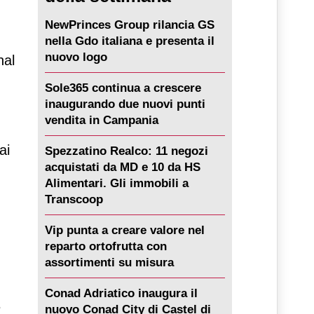
NewPrinces Group rilancia GS
o
nella Gdo italiana e presenta il
nuovo logo
nal
Sole365 continua a crescere
inaugurando due nuovi punti
vendita in Campania
ai
Spezzatino Realco: 11 negozi
acquistati da MD e 10 da HS
Alimentari. Gli immobili a
Transcoop
Vip punta a creare valore nel
reparto ortofrutta con
assortimenti su misura
Conad Adriatico inaugura il
e
nuovo Conad City di Castel di