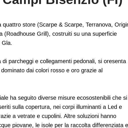
augura il Retail Park di Campi Bisenzi
a quattro store (Scarpe & Scarpe, Terranova, Origi
iva (Roadhouse Grill), costruiti su una superficie
 Gla.
a di parcheggi e collegamenti pedonali, si oresenta 
, dominato dai colori rosso e oro grazie al
le ha seguito diverse misure ecosostenibili che si
eriti sulla copertura, nei corpi illuminanti a Led e
azie a vetrate e cupolini. Altre soluzioni hanno
acque piovane, le isole per la raccolta differenziata 