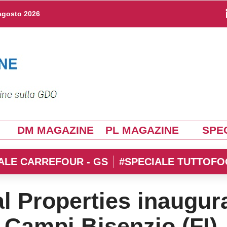
agosto 2026
DM MAGAZINE
PL MAGAZINE
SPEC
ALE CARREFOUR - GS
#SPECIALE TUTTOFO
 Properties inaugur
i Campi Bisenzio (FI)