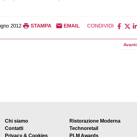
ugno 2012
STAMPA
EMAIL
CONDIVIDI
ste nell'ammodernamento del Centro Comercial Continente di Port
Artico
Avanti
Chi siamo
Ristorazione Moderna
Contatti
Technoretail
Privacy & Cookies
PLM Awards