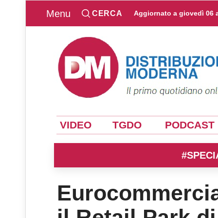
Menu
CERCA
Aggiornato a
giovedì 06 
VIDEO
TGDO
PODCAST
#SPECI
Eurocommercial
il Retail Park d