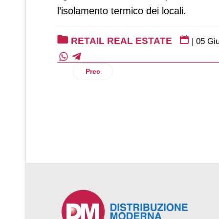
l’isolamento termico dei locali.
RETAIL REAL ESTATE
|
05 Gi
Articolo precedente: Sonae Sierra inve
Prec