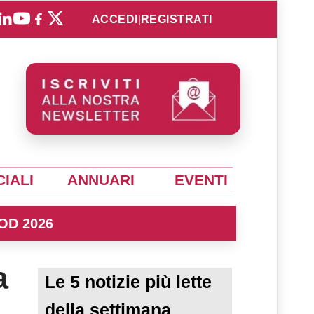
ACCEDI
|
REGISTRATI
IALI
ANNUARI
EVENTI
OD 2026
a
Le 5 notizie più lette
della settimana