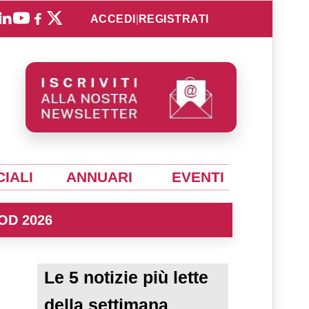
ACCEDI
|
REGISTRATI
IALI
ANNUARI
EVENTI
OD 2026
Le 5 notizie più lette
della settimana