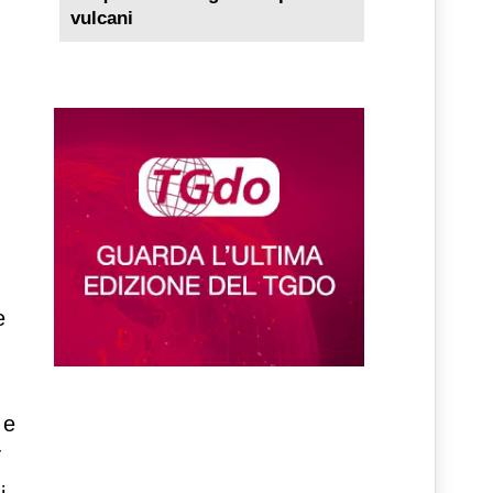
vulcani
e
 e