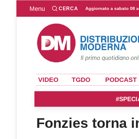
Menu
CERCA
Aggiornato a
sabato 08 
VIDEO
TGDO
PODCAST
#SPECI
Fonzies torna i