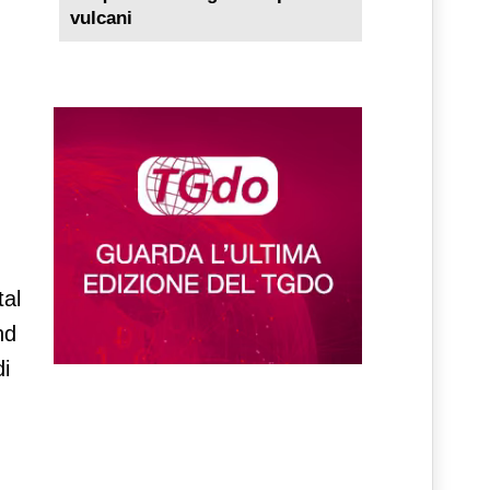
vulcani
tal
nd
di