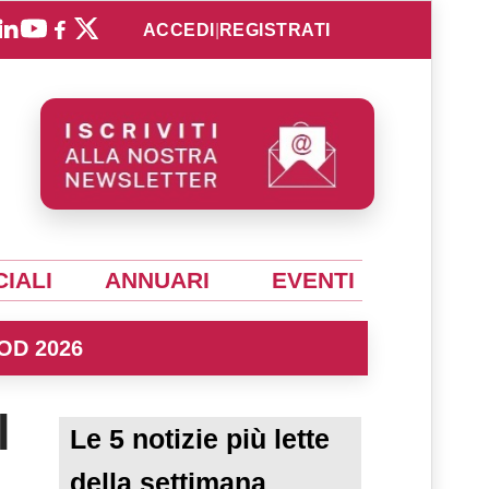
ACCEDI
|
REGISTRATI
IALI
ANNUARI
EVENTI
OD 2026
l
Le 5 notizie più lette
della settimana