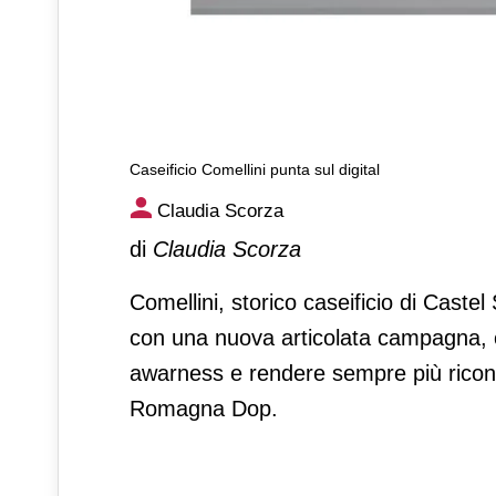
Caseificio Comellini punta sul digital
Caseificio Comellini punta su
Claudia Scorza
di
Claudia Scorza
Comellini, storico caseificio di Castel
con una nuova articolata campagna, c
awarness e rendere sempre più ricono
Romagna Dop.