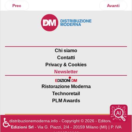
Articolo precedente: La patata èVita Residuo Zero di Romagn
Articolo suc
Prec
Avanti
Chi siamo
Contatti
Privacy & Cookies
Newsletter
Ristorazione Moderna
Technoretail
PLM Awards
♿
distribuzionemoderna.info - Copyright © 2026 - Editore:
Edra
Edizioni Srl
- Via G. Piazzi, 2/4 - 20159 Milano (MI) | P. IVA