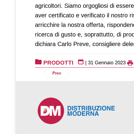
agricoltori. Siamo orgogliosi di essere
aver certificato e verificato il nostr
arricchire la nostra offerta, rispond
ricerca di gusto e, soprattutto, di prod
dichiara Carlo Preve, consigliere dele
PRODOTTI
|
31 Gennaio 2023
Articolo precedente: Latteria Sociale M
Prec