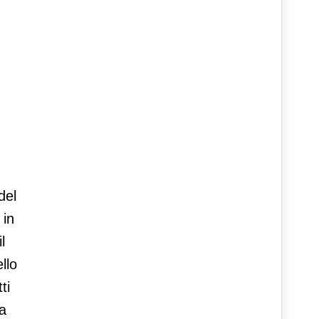
del
 in
l
llo
ti
ta