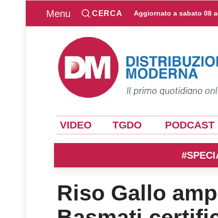
Menu
CERCA
Aggiornato a
sabato 08 
VIDEO
TGDO
PODCAST
#SPECI
Riso Gallo ampl
Basmati certifi