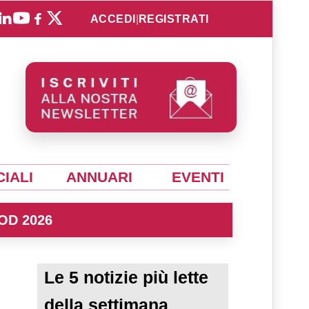
ACCEDI
|
REGISTRATI
IALI
ANNUARI
EVENTI
OD 2026
Le 5 notizie più lette
della settimana