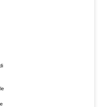
di
le
te