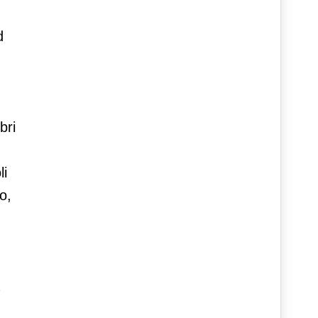
d
bri
li
o,