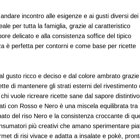
dare incontro alle esigenze e ai gusti diversi dei
e per tutta la famiglia, grazie al caratteristico
ore delicato e alla consistenza soffice del tipico
za è perfetta per contorni e come base per ricette
dal gusto ricco e deciso e dal colore ambrato grazie
tte di mantenere gli strati esterni del rivestimento 
hi vuole ricreare ricette sane dal sapore distintivo
mati con Rosso e Nero è una miscela equilibrata tra i
ato del riso Nero e la consistenza croccante di que
nsumatori più creativi che amano sperimentare piat
et di risi vivace e adatta a insalate e pokè, pron