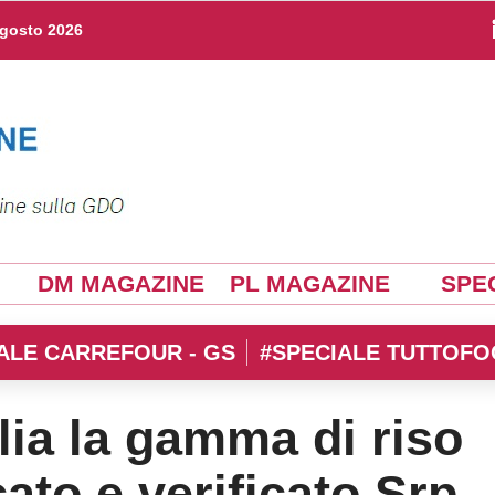
agosto 2026
DM MAGAZINE
PL MAGAZINE
SPEC
ALE CARREFOUR - GS
#SPECIALE TUTTOFO
ia la gamma di riso
cato e verificato Srp