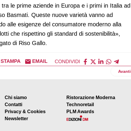
 tra le prime aziende in Europa e i primi in Italia ad
o riso Basmati. Queste nuove varietà vanno ad
endo alle esigenze del consumatore moderno alla
otti che rispettino gli standard di sostenibilità»,
gato di Riso Gallo.
STAMPA
EMAIL
CONDIVIDI
erano propone Bella Vita Protein 21g
Artico
Avanti
Chi siamo
Ristorazione Moderna
Contatti
Technoretail
Privacy & Cookies
PLM Awards
Newsletter