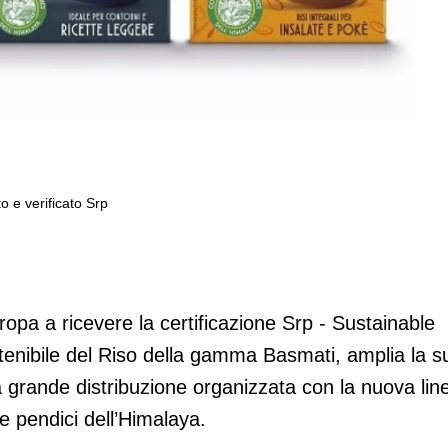
o e verificato Srp
 riso Basmati certificato e verificato S
ropa a ricevere la certificazione Srp - Sustainable
tenibile del Riso della gamma Basmati, amplia la s
la grande distribuzione organizzata con la nuova lin
le pendici dell’Himalaya.