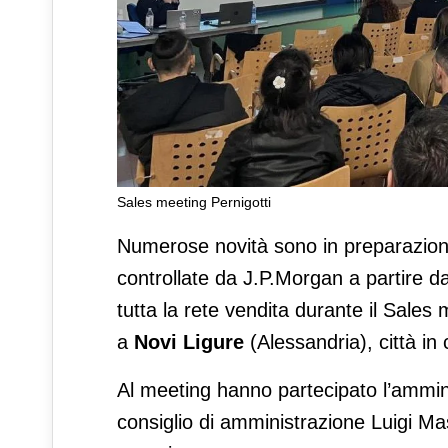
Sales meeting Pernigotti
Pernigotti e Walcor presenta
Numerose novità sono in preparazio
controllate da J.P.Morgan a partire da
tutta la rete vendita durante il Sale
a
Novi Ligure
(Alessandria), città in
Al meeting hanno partecipato l’ammini
consiglio di amministrazione Luigi Mastr