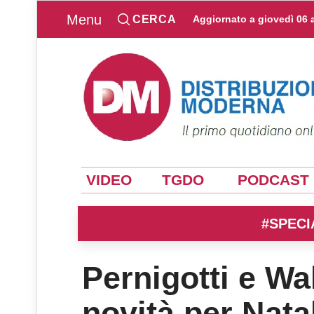
Menu
CERCA
Aggiornato a
giovedì 06 
VIDEO
TGDO
PODCAST
#SPECI
Pernigotti e Wa
novità per Nat