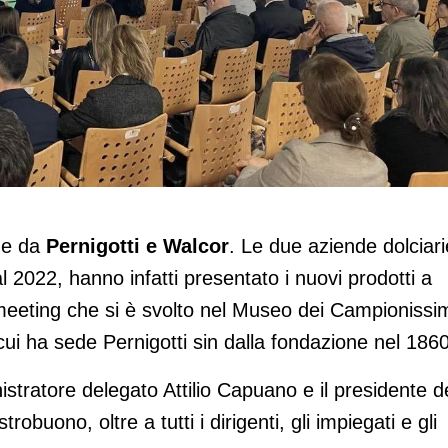
no le novità per Natale e Pasqua
ne da
Pernigotti
e Walcor
. Le due aziende dolciari
l 2022, hanno infatti presentato i nuovi prodotti a
s meeting che si è svolto nel Museo dei Campionissi
 cui ha sede Pernigotti sin dalla fondazione nel 1860
stratore delegato Attilio Capuano e il presidente d
obuono, oltre a tutti i dirigenti, gli impiegati e gli