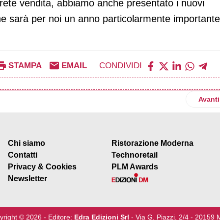
 rete vendita, abbiamo anche presentato i nuovi
he sarà per noi un anno particolarmente importante
STAMPA
EMAIL
CONDIVIDI
uovo Skyr cheesecake al limone
Artico
Avanti
Chi siamo
Ristorazione Moderna
Contatti
Technoretail
Privacy & Cookies
PLM Awards
Newsletter
yright © 2026 - Editore:
Edra Edizioni Srl
- Via G. Piazzi, 2/4 - 20159 