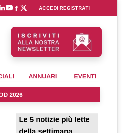
ACCEDI
|
REGISTRATI
IALI
ANNUARI
EVENTI
OD 2026
Le 5 notizie più lette
della settimana