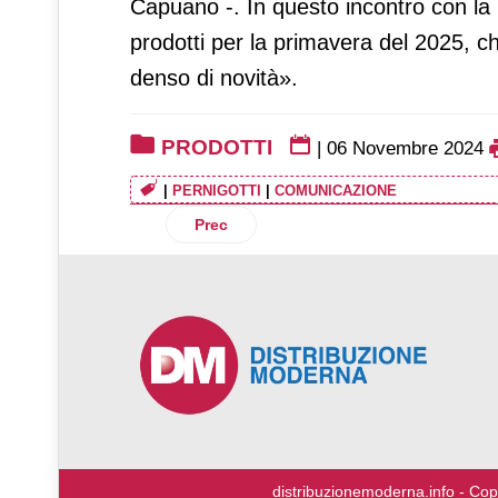
Capuano -. In questo incontro con la
prodotti per la primavera del 2025, c
denso di novità».
PRODOTTI
|
06 Novembre 2024
|
PERNIGOTTI
|
COMUNICAZIONE
Articolo precedente: Mila presenta il n
Prec
♿
distribuzionemoderna.info - Cop