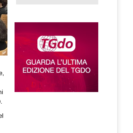
e,
mi
.
el