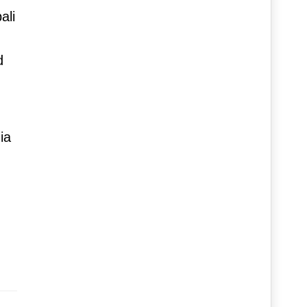
ali
d
ia