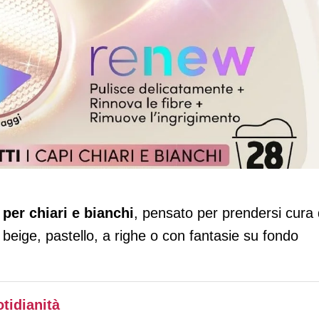
vo per chiari e bianchi con formula anti
 per chiari e bianchi
, pensato per prendersi cura 
hi, beige, pastello, a righe o con fantasie su fondo
tidianità