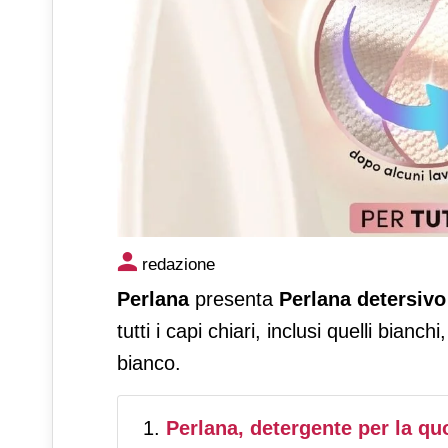
Perlana innova con il detersi
redazione
ingrigimento
Perlana
presenta
Perlana detersivo
tutti i capi chiari, inclusi quelli bianc
bianco.
Perlana, detergente per la quo