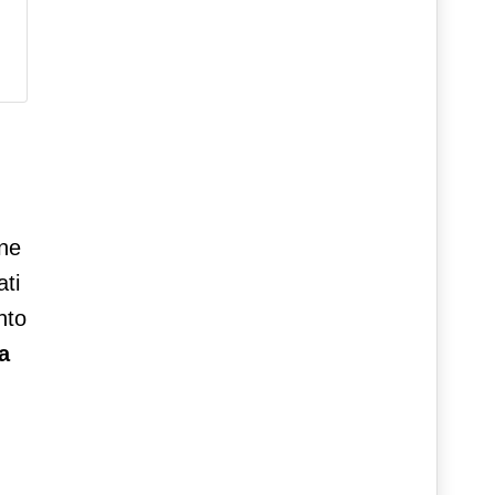
one
ati
nto
a