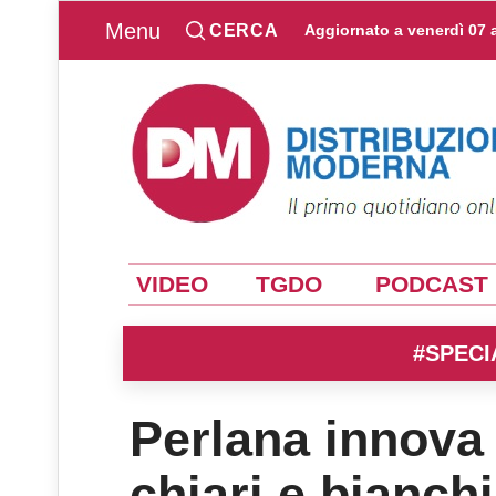
Menu
CERCA
Aggiornato a
venerdì 07 
VIDEO
TGDO
PODCAST
#SPECI
Perlana innova 
chiari e bianch