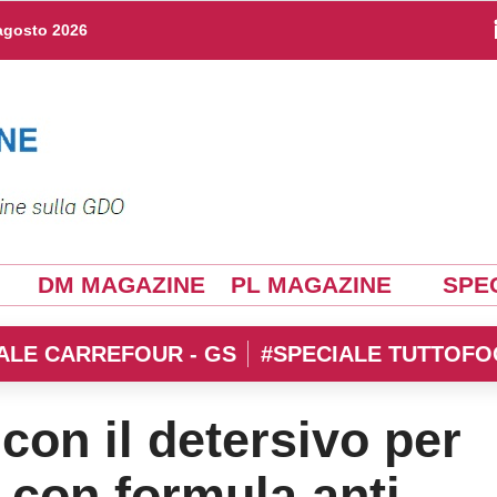
agosto 2026
DM MAGAZINE
PL MAGAZINE
SPEC
ALE CARREFOUR - GS
#SPECIALE TUTTOFO
con il detersivo per
i con formula anti-