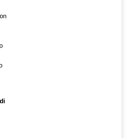
con
to
o
di