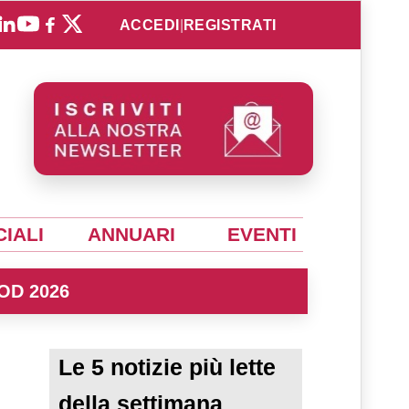
ACCEDI
|
REGISTRATI
IALI
ANNUARI
EVENTI
OD 2026
Le 5 notizie più lette
della settimana