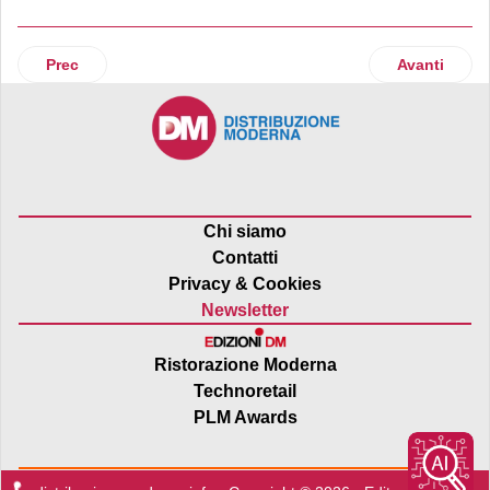
Articolo precedente: Mareblu porta in tavola il VeroSapore
Articolo suc
Prec
Avanti
Chi siamo
Contatti
Privacy & Cookies
Newsletter
Ristorazione Moderna
Technoretail
PLM Awards