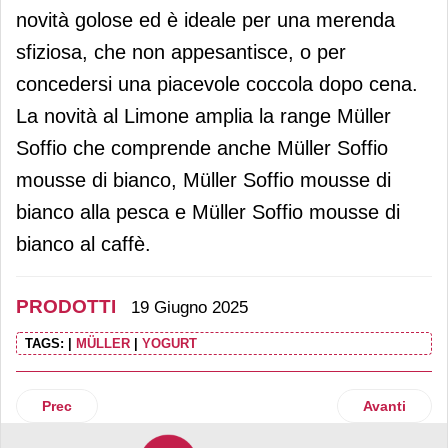
novità golose ed è ideale per una merenda
sfiziosa, che non appesantisce, o per
concedersi una piacevole coccola dopo cena.
La novità al Limone amplia la range Müller
Soffio che comprende anche Müller Soffio
mousse di bianco, Müller Soffio mousse di
bianco alla pesca e Müller Soffio mousse di
bianco al caffè.
PRODOTTI
19 Giugno 2025
TAGS:
|
MÜLLER
|
YOGURT
Articolo precedente: Biokat’s presenta due nuove lettiere
Articolo suc
Prec
Avanti