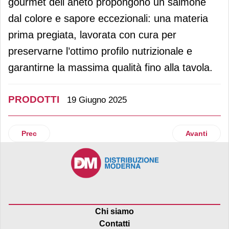
gourmet deli aneto propongono un salmone
dal colore e sapore eccezionali: una materia
prima pregiata, lavorata con cura per
preservarne l’ottimo profilo nutrizionale e
garantirne la massima qualità fino alla tavola.
PRODOTTI
19 Giugno 2025
Articolo precedente: Ponti presenta Zero Olio poké high pr
Articolo suc
Prec
Avanti
Chi siamo
Contatti