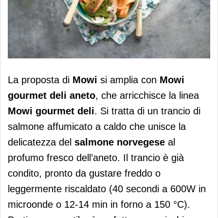
Mowi gourmet deli aneto è la novità di
La proposta di
Mowi
si amplia con
Mowi
Mowi
gourmet deli aneto
, che arricchisce la linea
Mowi gourmet deli
. Si tratta di un trancio di
salmone affumicato a caldo che unisce la
delicatezza del
salmone norvegese
al
profumo fresco dell’aneto. Il trancio è già
condito, pronto da gustare freddo o
leggermente riscaldato (40 secondi a 600W in
microonde o 12-14 min in forno a 150 °C).