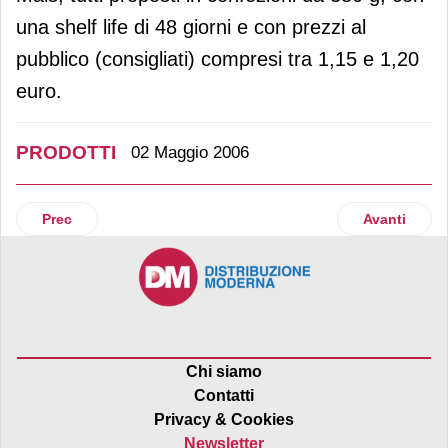
una shelf life di 48 giorni e con prezzi al
pubblico (consigliati) compresi tra 1,15 e 1,20
euro.
PRODOTTI
02 Maggio 2006
Articolo precedente: Balocco "addolcisce" il mercato con
Articolo suc
Prec
Avanti
Chi siamo
Contatti
Privacy & Cookies
Newsletter