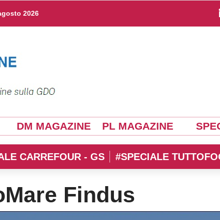
agosto 2026
DM MAGAZINE
PL MAGAZINE
SPEC
ALE CARREFOUR - GS
#SPECIALE TUTTOFO
toMare Findus