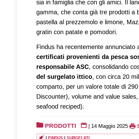
sia in famiglia che con gli amici. Il l
gamma, che conta già tre prodotti a b
pastella al prezzemolo e limone, Maz
gratin con patate e pomodori.
Findus ha recentemente annunciato a
certificati provenienti da pesca so
responsabile ASC
, consolidando cos
del surgelato ittico
, con circa 20 mi
comparto, per un valore totale di 290 m
Discounter), volume and value sales, 
seafood reciped).
PRODOTTI
|
14 Maggio 2025
|
FINDUS
|
SURGELATI