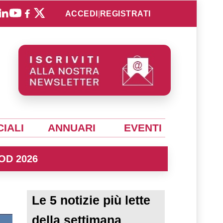
ACCEDI
|
REGISTRATI
IALI
ANNUARI
EVENTI
OD 2026
Le 5 notizie più lette
della settimana