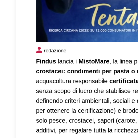
Arrivano i MistoMare Findus
redazione
Findus
lancia i
MistoMare
, la linea
crostacei: condimenti per pasta o 
acquacoltura responsabile
certificat
senza scopo di lucro che stabilisce re
definendo criteri ambientali, sociali
per ottenere la certificazione) e brod
solo pesce, crostacei, sapori (carote
additivi, per regalare tutta la ricche