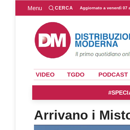
Menu
CERCA
Aggiornato a
venerdì 07 
VIDEO
TGDO
PODCAST
#SPECI
Arrivano i Mis