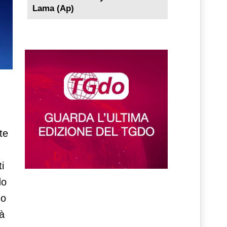
Lama (Ap)
te
i
do
 o
rà