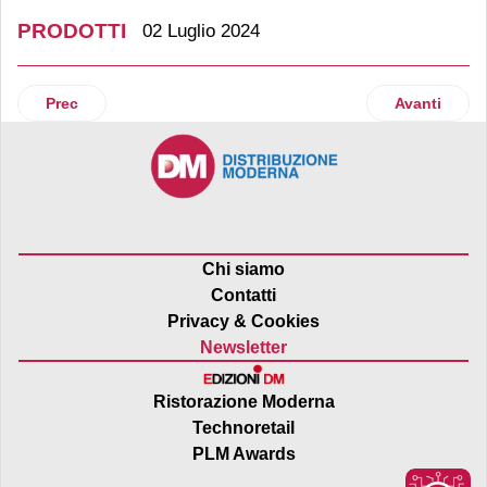
PRODOTTI
02 Luglio 2024
Articolo precedente: Latteria Vipiteno amplia la linea degli
Articolo suc
Prec
Avanti
Chi siamo
Contatti
Privacy & Cookies
Newsletter
Ristorazione Moderna
Technoretail
PLM Awards