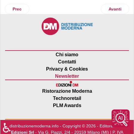
Articolo precedente: Lidl Italia arricchisce la linea Deluxe de
Articolo suc
Prec
Avanti
Chi siamo
Contatti
Privacy & Cookies
Newsletter
Ristorazione Moderna
Technoretail
PLM Awards
♿
distribuzionemoderna.info - Copyright © 2026 - Editore:
Edra
Edizioni Srl
- Via G. Piazzi, 2/4 - 20159 Milano (MI) | P. IVA