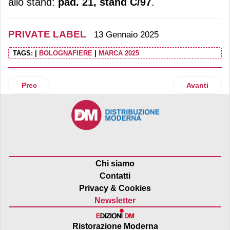
allo stand:
pad. 21, stand C/97
.
PRIVATE LABEL
13 Gennaio 2025
TAGS:
|
BOLOGNAFIERE
|
MARCA 2025
Articolo precedente: Nel 2024 la Marca del distributore ragg
Articolo suc
Prec
Avanti
Chi siamo
Contatti
Privacy & Cookies
Newsletter
Ristorazione Moderna