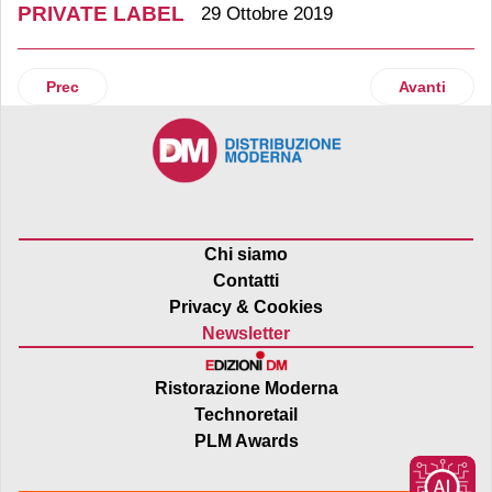
PRIVATE LABEL
29 Ottobre 2019
Articolo precedente: Despar: arriva il panettone premium co
Articolo suc
Prec
Avanti
Chi siamo
Contatti
Privacy & Cookies
Newsletter
Ristorazione Moderna
Technoretail
PLM Awards