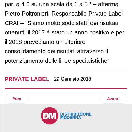
pari a 4.6 su una scala da 1 a 5 ” – afferma
Pietro Poltronieri, Responsabile Private Label
CRAI – “Siamo molto soddisfatti dei risultati
ottenuti, il 2017 è stato un anno positivo e per
il 2018 prevediamo un ulteriore
consolidamento dei risultati attraverso il
potenziamento delle linee specialistiche”.
PRIVATE LABEL
29 Gennaio 2018
Articolo precedente: Penny Market rilancia la propria linea 
Articolo su
Prec
Avanti