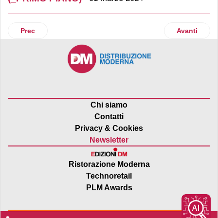
Articolo precedente: Dop economy: cosa cambia con il R
Articolo suc
Prec
Avanti
Chi siamo
Contatti
Privacy & Cookies
Newsletter
Ristorazione Moderna
Technoretail
PLM Awards