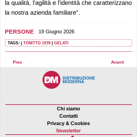
la qualità, l’agilità e l'identità che caratterizzano
la nostra azienda familiare”.
PERSONE
19 Giugno 2026
TAGS:
|
TONITTO 1939
|
GELATI
Articolo precedente: Giorgio Albonetti riconfermato alla gu
Articolo suc
Prec
Avanti
Chi siamo
Contatti
Privacy & Cookies
Newsletter