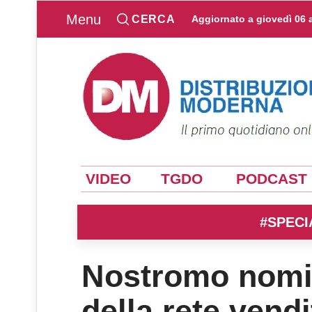
Menu
CERCA
Aggiornato a
giovedì 06 
VIDEO
TGDO
PODCAST
#SPECI
Nostromo nomin
della rete vendi