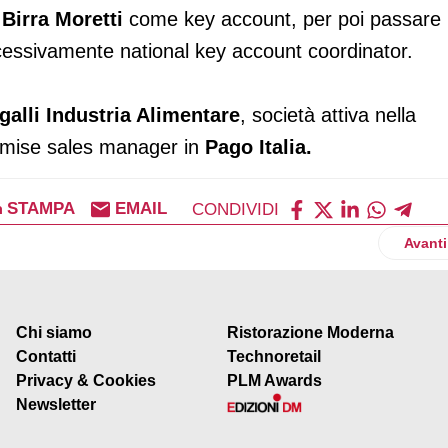
o
Birra Moretti
come key account, per poi passare 
ssivamente national key account coordinator.
lli Industria Alimentare
, società attiva nella
premise sales manager in
Pago Italia.
STAMPA
EMAIL
CONDIVIDI
i Colgate-Palmolve Italia
Artico
Avanti
Chi siamo
Ristorazione Moderna
Contatti
Technoretail
Privacy & Cookies
PLM Awards
Newsletter