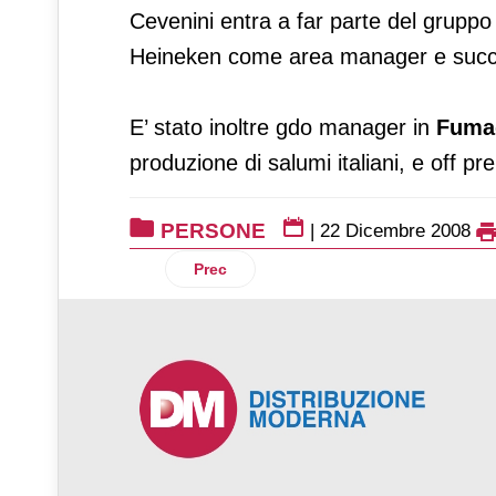
Cevenini entra a far parte del grupp
Heineken come area manager e succe
E’ stato inoltre gdo manager in
Fumaga
produzione di salumi italiani, e off 
PERSONE
|
22 Dicembre 2008
Articolo precedente: Cambio ai vertici d
Prec