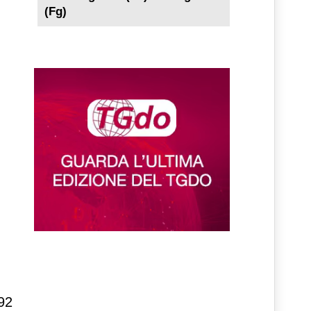
(Fg)
992