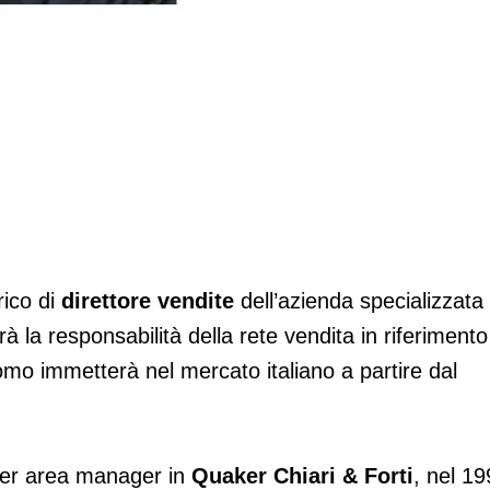
ile della rete vendita
ico di
direttore vendite
dell’azienda specializzata
rà la responsabilità della rete vendita in riferimento
omo immetterà nel mercato italiano a partire dal
oter area manager in
Quaker Chiari & Forti
, nel 1