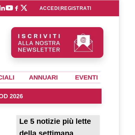
ACCEDI
|
REGISTRATI
IALI
ANNUARI
EVENTI
OD 2026
Le 5 notizie più lette
della settimana