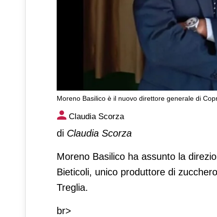
Moreno Basilico è il nuovo direttore generale di Copr
Moreno Basilico è il nuovo di
Claudia Scorza
Zuccheri
di
Claudia Scorza
Moreno Basilico ha assunto la direzi
Bieticoli, unico produttore di zuccher
Treglia.
br>