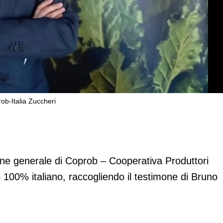
ob-Italia Zuccheri
rettore generale di Coprob-Italia
one generale di Coprob – Cooperativa Produttori
o 100% italiano, raccogliendo il testimone di Bruno