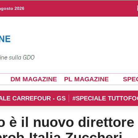
agosto 2026
DM MAGAZINE
PL MAGAZINE
SPEC
ALE CARREFOUR - GS
#SPECIALE TUTTOFO
 è il nuovo direttore
rob-Italia Zuccheri