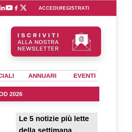
ACCEDI
|
REGISTRATI
IALI
ANNUARI
EVENTI
OD 2026
Le 5 notizie più lette
della settimana