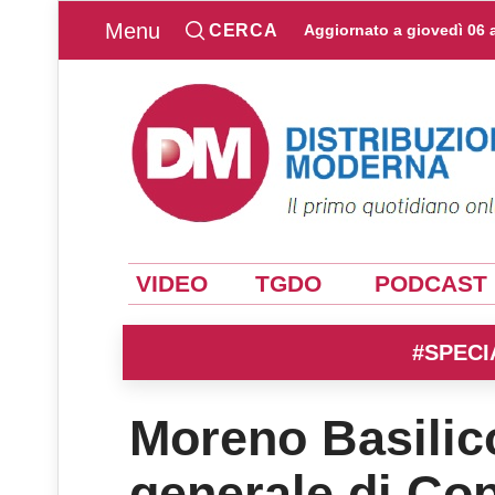
Menu
CERCA
Aggiornato a
giovedì 06 
VIDEO
TGDO
PODCAST
#SPECI
Moreno Basilico
generale di Cop