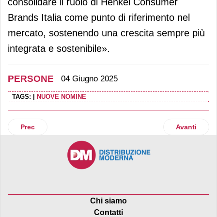
consolidare il ruolo di Henkel Consumer
Brands Italia come punto di riferimento nel
mercato, sostenendo una crescita sempre più
integrata e sostenibile».
PERSONE
04 Giugno 2025
TAGS:
|
NUOVE NOMINE
Articolo precedente: Assalzoo, Massimo Zanin eletto presi
Articolo suc
Prec
Avanti
Chi siamo
Contatti