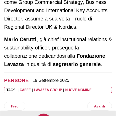
come Group Commercial Strategy, Business
Development and International Key Accounts
Director, assume a sua volta il ruolo di
Regional Director UK & Nordics.
Mario Cerutti
, già chief institutional relations &
sustainability officer, prosegue la
collaborazione dedicandosi alla
Fondazione
Lavazza
in qualità di
segretario generale
.
PERSONE
19 Settembre 2025
TAGS:
|
CAFFÈ
|
LAVAZZA GROUP
|
NUOVE NOMINE
Articolo precedente: Brt potenzia il team manageriale con q
Articolo suc
Prec
Avanti