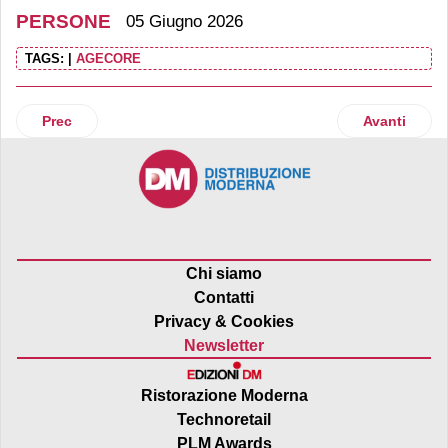
PERSONE
05 Giugno 2026
TAGS:
|
AGECORE
Articolo precedente: Francesco Rizzoli è il nuovo direttore
Articolo suc
Prec
Avanti
Chi siamo
Contatti
Privacy & Cookies
Newsletter
Ristorazione Moderna
Technoretail
PLM Awards