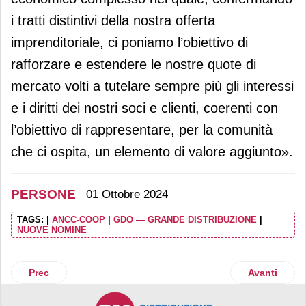
i tratti distintivi della nostra offerta
imprenditoriale, ci poniamo l’obiettivo di
rafforzare e estendere le nostre quote di
mercato volti a tutelare sempre più gli interessi
e i diritti dei nostri soci e clienti, coerenti con
l’obiettivo di rappresentare, per la comunità
che ci ospita, un elemento di valore aggiunto».
PERSONE
01 Ottobre 2024
TAGS:
|
ANCC-COOP
|
GDO — GRANDE DISTRIBUZIONE
|
NUOVE NOMINE
Articolo precedente: Tetra Pak Packaging Solutions: Rober
Articolo suc
Prec
Avanti