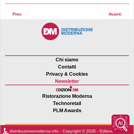
Articolo precedente: Cambio al vertice per Federauto
Articolo suc
Prec
Avanti
Chi siamo
Contatti
Privacy & Cookies
Newsletter
Ristorazione Moderna
Technoretail
PLM Awards
♿
distribuzionemoderna.info - Copyright © 2026 - Editore:
Edra