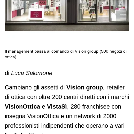
Il management passa al comando di Vision group (500 negozi di
ottica)
Il management passa al comando di
di
Luca Salomone
Vision group (500 negozi di ottica)
Cambiano gli assetti di
Vision group
, retailer
di ottica con oltre 200 centri diretti con i marchi
VisionOttica
e
VistaSì
, 280 franchisee con
insegna VisionOttica e un network di 2000
professionisti indipendenti che operano a vari