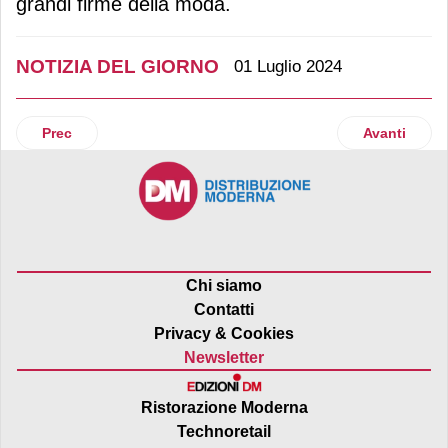
grandi firme della moda.
NOTIZIA DEL GIORNO
01 Luglio 2024
Articolo precedente: Cvc passa al controllo di Partner in pet
Articolo suc
Prec
Avanti
Chi siamo
Contatti
Privacy & Cookies
Newsletter
Ristorazione Moderna
Technoretail