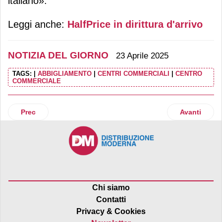
italiano».
Leggi anche:
HalfPrice in dirittura d'arrivo
NOTIZIA DEL GIORNO
23 Aprile 2025
TAGS:
|
ABBIGLIAMENTO
|
CENTRI COMMERCIALI
|
CENTRO
COMMERCIALE
Articolo precedente: Invitalia acquisisce il 30% di Coin
Articolo suc
Prec
Avanti
Chi siamo
Contatti
Privacy & Cookies