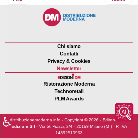
Chi siamo
Contatti
Privacy & Cookies
Newsletter
Ristorazione Moderna
Technoretail
PLM Awards
♿
distribuzionemoderna.info - Copyright © 2026 - Editore:
Edra
Edizioni Srl
- Via G. Piazzi, 2/4 - 20159 Milano (MI) | P. IVA
14392510963