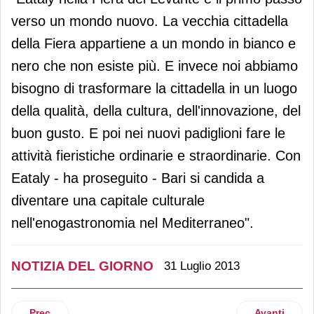
verso un mondo nuovo. La vecchia cittadella
della Fiera appartiene a un mondo in bianco e
nero che non esiste più. E invece noi abbiamo
bisogno di trasformare la cittadella in un luogo
della qualità, della cultura, dell'innovazione, del
buon gusto. E poi nei nuovi padiglioni fare le
attività fieristiche ordinarie e straordinarie. Con
Eataly - ha proseguito - Bari si candida a
diventare una capitale culturale
nell'enogastronomia nel Mediterraneo".
NOTIZIA DEL GIORNO
31 Luglio 2013
Articolo precedente: Saldi estivi: meno peggio del previsto
Articolo suc
Prec
Avanti