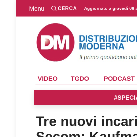
Menu
CERCA
Aggiornato a
giovedì 06 
VIDEO
TGDO
PODCAST
#SPECI
Tre nuovi incari
Secom: Kaufman