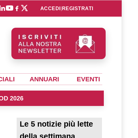
ACCEDI
|
REGISTRATI
IALI
ANNUARI
EVENTI
OD 2026
Le 5 notizie più lette
a
della settimana