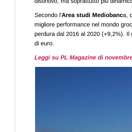
distintivo, ma soprattutto più dinamico
Secondo l’
Area studi Mediobanc
a, 
migliore performance nel mondo gro
perdura dal 2016 al 2020 (+9,2%). Il g
di euro.
Leggi su PL Magazine di novembre 