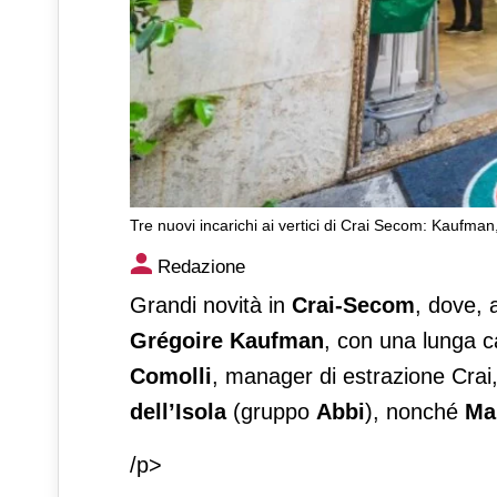
Tre nuovi incarichi ai vertici di Crai Secom: Kaufman
Tre nuovi incarichi ai vertic
Redazione
Viola
Grandi novità in
Crai-Secom
, dove, 
Grégoire Kaufman
, con una lunga ca
Comolli
, manager di estrazione Crai
dell’Isola
(gruppo
Abbi
), nonché
Ma
/p>