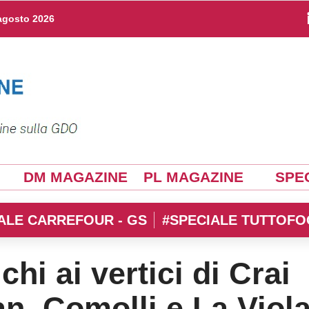
agosto 2026
DM MAGAZINE
PL MAGAZINE
SPEC
ALE CARREFOUR - GS
#SPECIALE TUTTOFO
chi ai vertici di Crai
, Comolli e La Viol