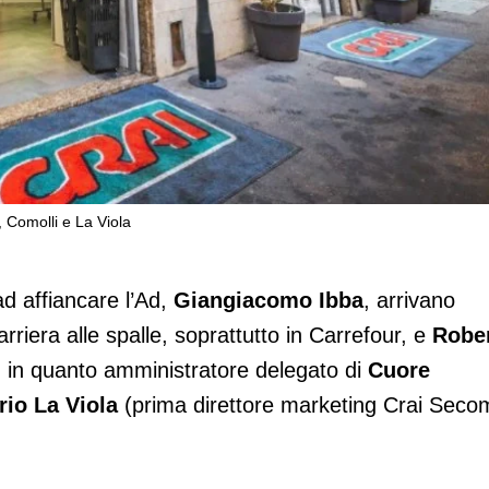
, Comolli e La Viola
i di Crai Secom: Kaufman, Comolli e La
ad affiancare l’Ad,
Giangiacomo Ibba
, arrivano
rriera alle spalle, soprattutto in Carrefour, e
Robe
, in quanto amministratore delegato di
Cuore
rio La Viola
(prima direttore marketing Crai Seco