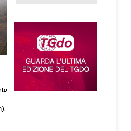
rto
m).